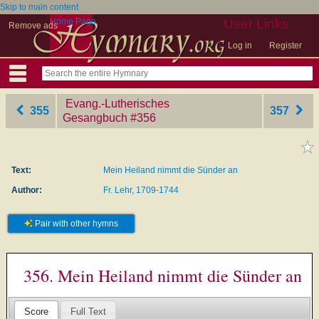
Skip to main content
Home Page
User Links
Remove ads
Log in
Register
Evang.-Lutherisches
355
357
Gesangbuch
‎#356
Text:
Mein Heiland nimmt die Sünder an
Author:
Fr. Lehr, 1709-1744
Pair with other hymns
356. Mein Heiland nimmt die Sünder an
Score
Full Text