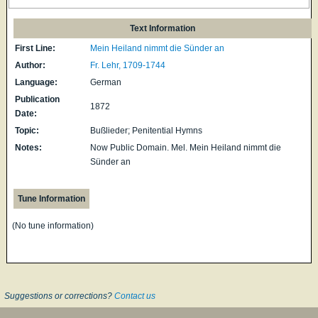
Text Information
First Line:
Mein Heiland nimmt die Sünder an
Author:
Fr. Lehr, 1709-1744
Language:
German
Publication
1872
Date:
Topic:
Bußlieder; Penitential Hymns
Notes:
Now Public Domain. Mel. Mein Heiland nimmt die
Sünder an
Tune Information
(No tune information)
Suggestions or corrections?
Contact us