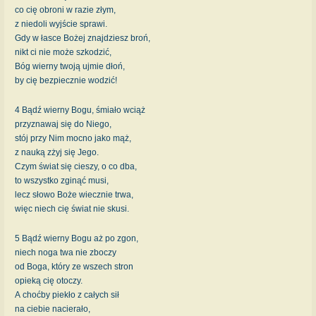
co cię obroni w razie złym,
z niedoli wyjście sprawi.
Gdy w łasce Bożej znajdziesz broń,
nikt ci nie może szkodzić,
Bóg wierny twoją ujmie dłoń,
by cię bezpiecznie wodzić!
4 Bądź wierny Bogu, śmiało wciąż
przyznawaj się do Niego,
stój przy Nim mocno jako mąż,
z nauką zżyj się Jego.
Czym świat się cieszy, o co dba,
to wszystko zginąć musi,
lecz słowo Boże wiecznie trwa,
więc niech cię świat nie skusi.
5 Bądź wierny Bogu aż po zgon,
niech noga twa nie zboczy
od Boga, który ze wszech stron
opieką cię otoczy.
A choćby piekło z całych sił
na ciebie nacierało,