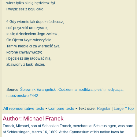
wierz tylko silnię będziesz żył
i wyjdziesz z boju cało.
6 Gdy wiernie tak dopełnić chcesz,
coś przyrzekł uroczyście,
to się dziecięciem Jego zwiesz,
On Ojcem twym wieczyście.
Tam w niebie ci za wierność twą
koronę chwały włoży;
i będziesz się radować nią,
zbawiony z łaski Bożej.
Source:
Śpiewnik Ewangelicki: Codzienna modlitwa, pieśń, medytacja,
nabożeństwo #442
All representative texts
•
Compare texts
• Text size:
Regular
|
Large
^ top
Author:
Michael Franck
Franck, Michael, son of Sebastian Franck, merchant at Schleusingen, was born
at Schleusingen, March 16, 1609. At the Gymnasium of his native town he