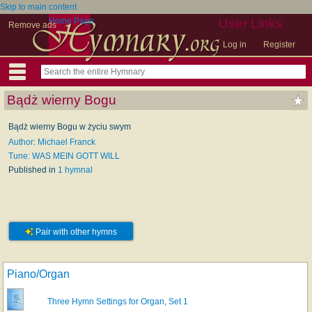
Skip to main content
Home Page
User Links
Remove ads
Log in
Register
Bądż wierny Bogu
Bądż wierny Bogu w życiu swym
Author: Michael Franck
Tune: WAS MEIN GOTT WILL
Published in
1 hymnal
Pair with other hymns
Piano/Organ
Three Hymn Settings for Organ, Set 1