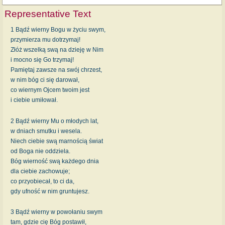
Representative Text
1 Bądź wierny Bogu w życiu swym,
przymierza mu dotrzymaj!
Złóż wszelką swą na dzieję w Nim
i mocno się Go trzymaj!
Pamiętaj zawsze na swój chrzest,
w nim bóg ci się darował,
co wiernym Ojcem twoim jest
i ciebie umiłował.
2 Bądź wierny Mu o młodych lat,
w dniach smutku i wesela.
Niech ciebie swą marnością świat
od Boga nie oddziela.
Bóg wierność swą każdego dnia
dla ciebie zachowuje;
co przyobiecał, to ci da,
gdy ufność w nim gruntujesz.
3 Bądź wierny w powołaniu swym
tam, gdzie cię Bóg postawił,