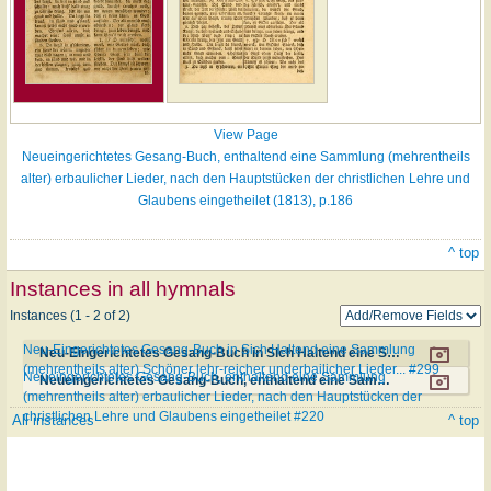
View Page
Neueingerichtetes Gesang-Buch, enthaltend eine Sammlung (mehrentheils
alter) erbaulicher Lieder, nach den Hauptstücken der christlichen Lehre und
Glaubens eingetheilet (1813), p.186
^ top
Instances in all hymnals
Instances (1 - 2 of 2)
Neu-Eingerichtetes Gesang-Buch in Sich Haltend eine Sammlung
Neu-Eingerichtetes Gesang-Buch in Sich Haltend eine Sammlung (mehrentheils alter) Schöner lehr-reicher underbailicher Lieder... #299
(mehrentheils alter) Schöner lehr-reicher underbailicher Lieder... #299
Neueingerichtetes Gesang-Buch, enthaltend eine Sammlung
Neueingerichtetes Gesang-Buch, enthaltend eine Sammlung (mehrentheils alter) erbaulicher Lieder, nach den Hauptstücken der christlichen Lehre und Glaubens eingetheilet #220
(mehrentheils alter) erbaulicher Lieder, nach den Hauptstücken der
christlichen Lehre und Glaubens eingetheilet #220
All instances
^ top