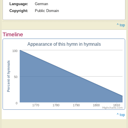
Language:
German
Copyright:
Public Domain
^ top
Timeline
Appearance of this hymn in hymnals
100
Percent of hymnals
50
0
1770
1780
1790
1800
1810
Highcharts.com
^ top