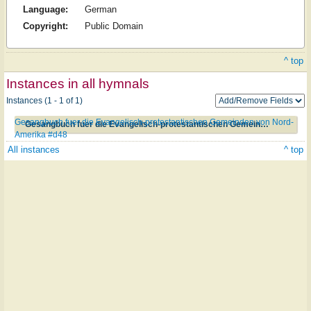
Language:
German
Copyright:
Public Domain
^ top
Instances in all hymnals
Instances (1 - 1 of 1)
Gesangbuch fuer die Evangelisch-protestantischen Gemeinden von Nord-
Gesangbuch fuer die Evangelisch-protestantischen Gemeinden von Nord-Amerika #d48
Amerika #d48
All instances
^ top