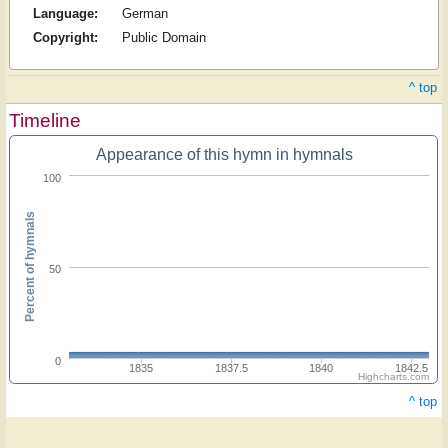
Language:
German
Copyright:
Public Domain
^ top
Timeline
Appearance of this hymn in hymnals
100
Percent of hymnals
50
0
1835
1837.5
1840
1842.5
Highcharts.com
^ top