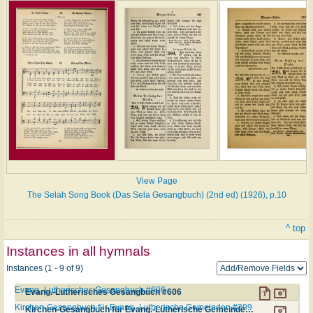
View Page
The Selah Song Book (Das Sela Gesangbuch) (2nd ed) (1926), p.10
^ top
Instances in all hymnals
Instances (1 - 9 of 9)
Evang.-Lutherisches Gesangbuch #606
Evang.-Lutherisches Gesangbuch #606
Kirchen-Gesangbuch für Evang.-Lutherische Gemeinden #299
Kirchen-Gesangbuch für Evang.-Lutherische Gemeinden #299