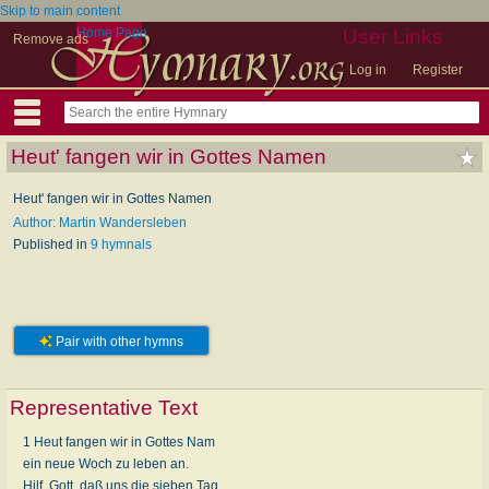
Skip to main content
Home Page
User Links
Remove ads
Log in
Register
Heut' fangen wir in Gottes Namen
Heut' fangen wir in Gottes Namen
Author: Martin Wandersleben
Published in
9 hymnals
Pair with other hymns
Representative Text
1 Heut fangen wir in Gottes Nam
ein neue Woch zu leben an.
Hilf, Gott, daß uns die sieben Tag