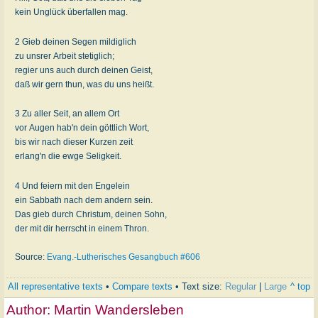
kein Unglück überfallen mag.
2 Gieb deinen Segen mildiglich
zu unsrer Arbeit stetiglich;
regier uns auch durch deinen Geist,
daß wir gern thun, was du uns heißt.
3 Zu aller Seit, an allem Ort
vor Augen hab'n dein göttlich Wort,
bis wir nach dieser Kurzen zeit
erlang'n die ewge Seligkeit.
4 Und feiern mit den Engelein
ein Sabbath nach dem andern sein.
Das gieb durch Christum, deinen Sohn,
der mit dir herrscht in einem Thron.
Source:
Evang.-Lutherisches Gesangbuch #606
All representative texts
•
Compare texts
• Text size:
Regular
|
Large
^ top
Author:
Martin Wandersleben