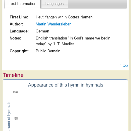
Text Information
Languages
First Line:
Heut' fangen wir in Gottes Namen
Author:
Martin Wandersleben
Language:
German
Notes:
English translation "In God's name we begin
today" by J. T. Mueller
Copyright:
Public Domain
^ top
Timeline
Appearance of this hymn in hymnals
100
Percent of hymnals
50