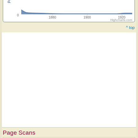
0
1880
1900
1920
Highcharts.com
^ top
Page Scans