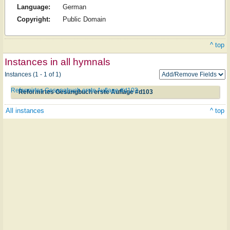
Language:
German
Copyright:
Public Domain
^ top
Instances in all hymnals
Instances (1 - 1 of 1)
Reformirtes Gesangbuch erste Auflage #d103
Reformirtes Gesangbuch erste Auflage #d103
All instances
^ top