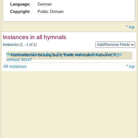
Language:
German
Copyright:
Public Domain
^ top
Instances in all hymnals
Instances (1 - 1 of 1)
Harmonisches Gesang Buch, Theils von andern Authoren, Theils neu
Harmonisches Gesang Buch, Theils von andern Authoren, Theils neu verfasst. #d147
verfasst. #d147
All instances
^ top