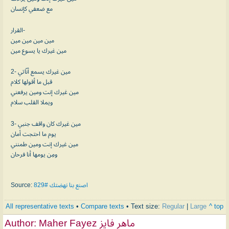
مع ضعفي كإنسان
القرار-
مين مين مين مين
مين غيرك يا يسوع مين
2- مين غيرك يسمع أنّاتي
قبل ما أقولها كلام
مين غيرك إنت ومين يرفعني
ويملا القلب سلام
3- مين غيرك كان واقف جنبي
يوم ما احتجت أمان
مين غيرك إنت ومين طمنني
ومِن يومها أنا فرحان
Source:
اصنع بنا نهضتك #829
All representative texts
•
Compare texts
• Text size:
Regular
|
Large
^ top
Author:
Maher Fayez ماهر فايز