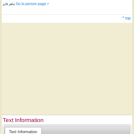
ماهر فايز
Go to person page >
^ top
Text Information
Text Information