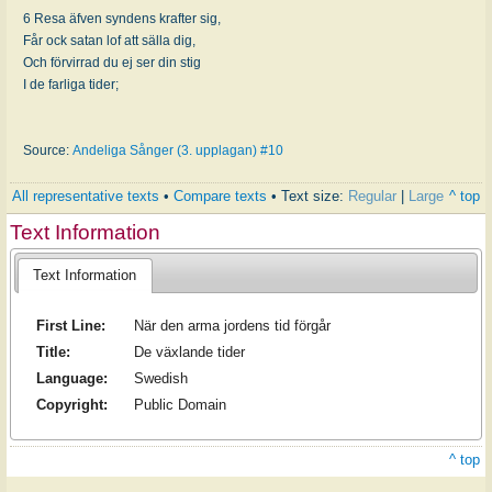
6 Resa äfven syndens krafter sig,
Får ock satan lof att sälla dig,
Och förvirrad du ej ser din stig
I de farliga tider;
Source:
Andeliga Sånger (3. upplagan) #10
All representative texts
•
Compare texts
• Text size:
Regular
|
Large
^ top
Text Information
Text Information
First Line:
När den arma jordens tid förgår
Title:
De växlande tider
Language:
Swedish
Copyright:
Public Domain
^ top