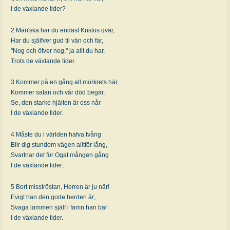
I de växlande tider?
2 Män'ska har du endast Kristus qvar,
Har du själfver gud til vän och far,
"Nog och öfver nog," ja allt du har,
Trots de växlande tider.
3 Kommer på en gång all mörkrets här,
Kommer satan och vår död begär,
Se, den starke hjälten är oss når
I de växlande tider.
4 Måste du i världen hafva tvång
Blir dig stundom vägen alltför lång,
Svartnar det för Ogat mången gång
I de växlande tider;
5 Bort misströstan, Herren är ju när!
Evigt han den gode herden är;
Svaga lammen själf i famn han bär
I de växlande tider.