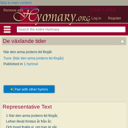
Skip to main content
Home Page
User Links
Remove ads
Log in
Register
De växlande tider
När den arma jordens tid förgår
Tune: [När den arma jordens tid förgår]
Published in
1 hymnal
Pair with other hymns
Representative Text
1 När den arma jordens tid förgår,
Lefver likväl Kristus år från år;
Och hvad frukta vi, om han är vår,