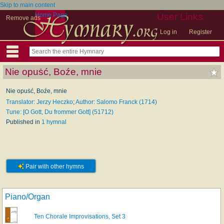
Skip to main content
Home Page
User Links
Remove ads
Log in
Register
Nie opuṡć, Boźe, mnie
Nie opuṡć, Boźe, mnie
Translator: Jerzy Heczko
;
Author: Salomo Franck (1714)
Tune: [O Gott, Du frommer Gott] (51712)
Published in
1 hymnal
Pair with other hymns
Piano/Organ
Ten Chorale Improvisations, Set 3