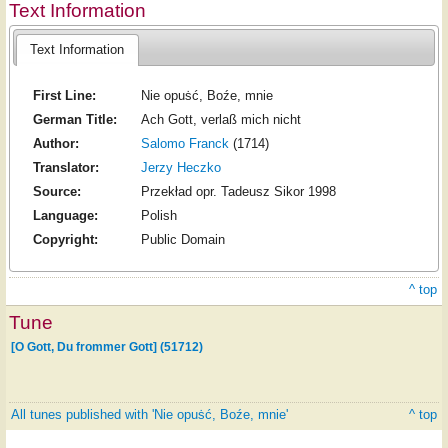
Text Information
Text Information
First Line:
Nie opuṡć, Boźe, mnie
German Title:
Ach Gott, verlaß mich nicht
Author:
Salomo Franck
(1714)
Translator:
Jerzy Heczko
Source:
Przekład opr. Tadeusz Sikor 1998
Language:
Polish
Copyright:
Public Domain
^ top
Tune
[O Gott, Du frommer Gott] (51712)
All tunes published with 'Nie opuṡć, Boźe, mnie'
^ top