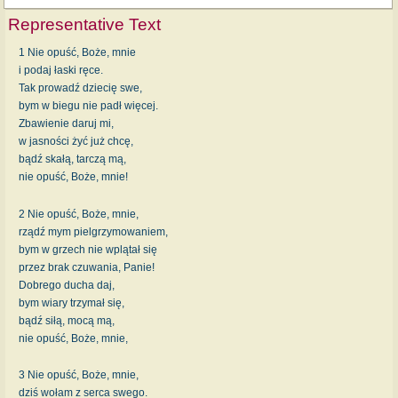
Representative Text
1 Nie opuść, Boże, mnie
i podaj łaski ręce.
Tak prowadź dziecię swe,
bym w biegu nie padł więcej.
Zbawienie daruj mi,
w jasności żyć już chcę,
bądź skałą, tarczą mą,
nie opuść, Boże, mnie!
2 Nie opuść, Boże, mnie,
rządź mym pielgrzymowaniem,
bym w grzech nie wplątał się
przez brak czuwania, Panie!
Dobrego ducha daj,
bym wiary trzymał się,
bądź siłą, mocą mą,
nie opuść, Boże, mnie,
3 Nie opuść, Boże, mnie,
dziś wołam z serca swego.