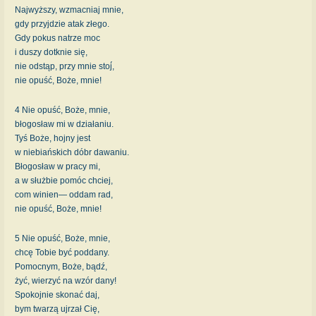
Najwyższy, wzmacniaj mnie,
gdy przyjdzie atak złego.
Gdy pokus natrze moc
i duszy dotknie się,
nie odstąp, przy mnie stoj́,
nie opuść, Boże, mnie!
4 Nie opuść, Boże, mnie,
błogosław mi w działaniu.
Tyś Boże, hojny jest
w niebiańskich dóbr dawaniu.
Błogosław w pracy mi,
a w służbie pomóc chciej,
com winien— oddam rad,
nie opuść, Boże, mnie!
5 Nie opuść, Boże, mnie,
chcę Tobie być poddany.
Pomocnym, Boże, bądź,
żyć, wierzyć na wzór dany!
Spokojnie skonać daj,
bym twarzą ujrzał Cię,