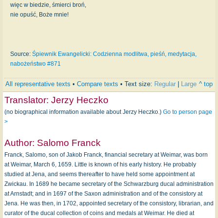
więc w biedzie, śmierci broń,
nie opuść, Boże mnie!
Source:
Śpiewnik Ewangelicki: Codzienna modlitwa, pieśń, medytacja,
nabożeństwo #871
All representative texts
•
Compare texts
• Text size:
Regular
|
Large
^ top
Translator:
Jerzy Heczko
(no biographical information available about Jerzy Heczko.)
Go to person page
>
Author:
Salomo Franck
Franck, Salomo, son of Jakob Franck, financial secretary at Weimar, was born
at Weimar, March 6, 1659. Little is known of his early history. He probably
studied at Jena, and seems thereafter to have held some appointment at
Zwickau. In 1689 he became secretary of the Schwarzburg ducal administration
at Arnstadt; and in 1697 of the Saxon administration and of the consistory at
Jena. He was then, in 1702, appointed secretary of the consistory, librarian, and
curator of the ducal collection of coins and medals at Weimar. He died at