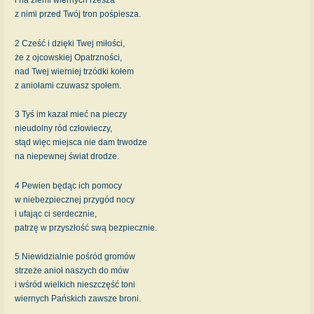
z nimi przed Twój tron pośpiesza.
2 Cześć i dzięki Twej miłości,
że z ojcowskiej Opatrzności,
nad Twej wierniej trzódki kołem
z aniołami czuwasz społem.
3 Tyś im kazał mieć na pieczy
nieudolny ród człowieczy,
stąd więc miejsca nie dam trwodze
na niepewnej świat drodze.
4 Pewien będąc ich pomocy
w niebezpiecznej przygód nocy
i ufając ci serdecznie,
patrzę w przyszłość swą bezpiecznie.
5 Niewidzialnie pośród gromów
strzeże anioł naszych do mów
i wśród wielkich nieszczęść toni
wiernych Pańskich zawsze broni.