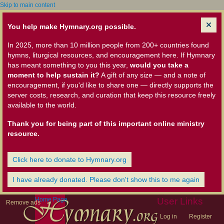
Skip to main content
You help make Hymnary.org possible.
In 2025, more than 10 million people from 200+ countries found
hymns, liturgical resources, and encouragement here. If Hymnary
has meant something to you this year,
would you take a
moment to help sustain it?
A gift of any size — and a note of
encouragement, if you'd like to share one — directly supports the
server costs, research, and curation that keep this resource freely
available to the world.
Thank you for being part of this important online ministry
resource.
Click here to donate to Hymnary.org
I have already donated. Please don't show this to me again
Home Page
User Links
Remove ads
Log in
Register