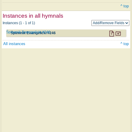
^ top
Instances in all hymnals
Instances (1 - 1 of 1)
Śpiewnik Ewangelicki #246
Śpiewnik Ewangelicki #246
All instances
^ top