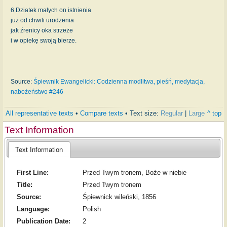
6 Dziatek małych on istnienia
już od chwili urodzenia
jak źrenicy oka strzeże
i w opiekę swoją bierze.
Source:
Śpiewnik Ewangelicki: Codzienna modlitwa, pieśń, medytacja,
nabożeństwo #246
All representative texts
•
Compare texts
• Text size:
Regular
|
Large
^ top
Text Information
Text Information
First Line:
Przed Twym tronem, Boźe w niebie
Title:
Przed Twym tronem
Source:
Śpiewnick wileński, 1856
Language:
Polish
Publication Date:
2