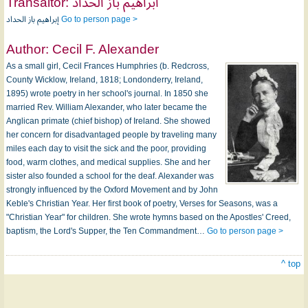
Transaltor:
ابراهيم باز الحداد
إبراهيم باز الحداد
Go to person page >
Author:
Cecil F. Alexander
As a small girl, Cecil Frances Humphries (b. Redcross,
County Wicklow, Ireland, 1818; Londonderry, Ireland,
1895) wrote poetry in her school's journal. In 1850 she
married Rev. William Alexander, who later became the
Anglican primate (chief bishop) of Ireland. She showed
her concern for disadvantaged people by traveling many
miles each day to visit the sick and the poor, providing
food, warm clothes, and medical supplies. She and her
sister also founded a school for the deaf. Alexander was
strongly influenced by the Oxford Movement and by John
Keble's Christian Year. Her first book of poetry, Verses for Seasons, was a
"Christian Year" for children. She wrote hymns based on the Apostles' Creed,
baptism, the Lord's Supper, the Ten Commandment…
Go to person page >
^ top