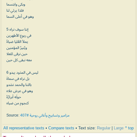
وبكى وابتسما
فلذا يرثي لنا
وهو في أعلى السما
5 إننا سوف نراه
في ربوع الأطهرين
يملأ العُليا ضياهُ
ويُنيرُ المؤمنين
حين نرقى للعلا
معه نبقى كل حين
6 ليس في المذود يبدو
بل نراه في سماهْ
بالثنا والحمد نشدو
وهو في عرش علاه
حولَه أبرارُهُ
كنجوم من ضياه
Source:
مزامير وتسابيح وأغاني روحية #407
All representative texts
•
Compare texts
• Text size:
Regular
|
Large
^ top