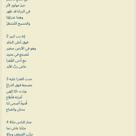
خيرُ مولودٍ لأم
في البرايا قد ظهر
وهما عذراؤنا
والمسيح المُنتظرْ
2 إنه رب كبير
فوق أعلى الجَلدِ
وهو في الأرض صغير
مُضجع في مذودِ
مع أدنى الفُقرا
عاش ربُّ الأبد
3 حنت العذرا عليه
مضجعا فوق الذراعْ
ورَنت حُبّا إلهي
أمَرَته فأطاع
قُدوةً أضحى لنا
بحنان واتضاع
4 صار للناس مثالا
مثلَنا عاش نما
جرَّب الضعف وجالا