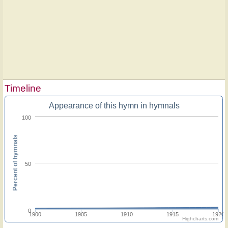
Timeline
Appearance of this hymn in hymnals
100
Percent of hymnals
50
0
1900
1905
1910
1915
1920
Highcharts.com