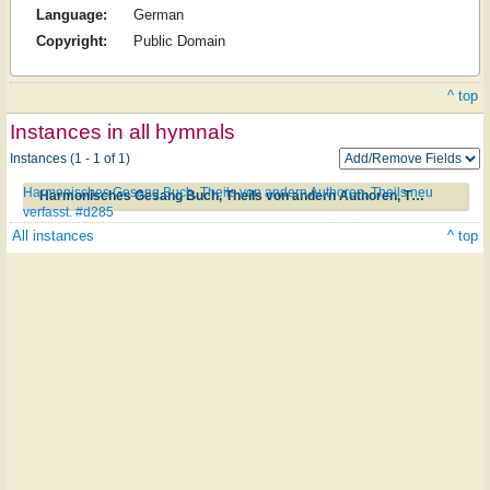
Language:
German
Copyright:
Public Domain
^ top
Instances in all hymnals
Instances (1 - 1 of 1)
Harmonisches Gesang Buch, Theils von andern Authoren, Theils neu
Harmonisches Gesang Buch, Theils von andern Authoren, Theils neu verfasst. #d285
verfasst. #d285
All instances
^ top