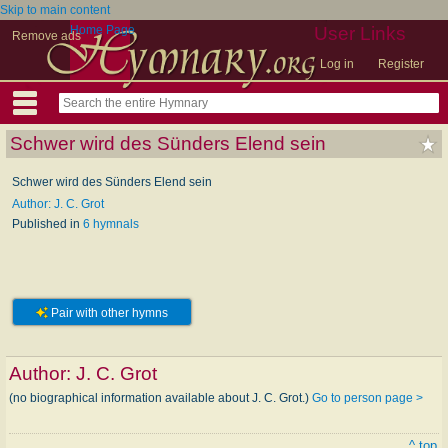
Skip to main content
Home Page
User Links
Remove ads
Log in
Register
Schwer wird des Sünders Elend sein
Schwer wird des Sünders Elend sein
Author: J. C. Grot
Published in
6 hymnals
Pair with other hymns
Author:
J. C. Grot
(no biographical information available about J. C. Grot.)
Go to person page >
^ top