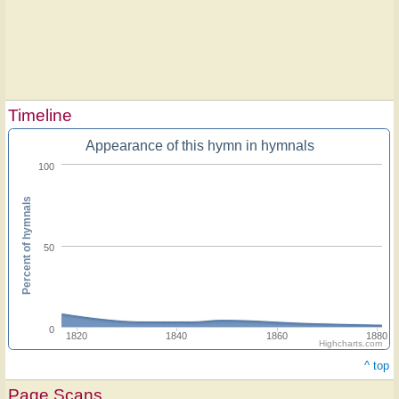
Timeline
Appearance of this hymn in hymnals
100
Percent of hymnals
50
0
1820
1840
1860
1880
Highcharts.com
^ top
Page Scans