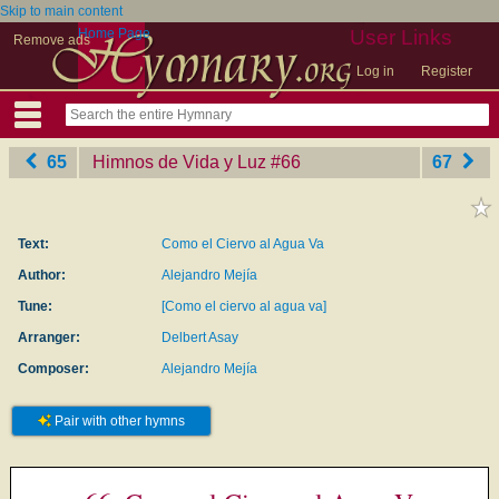
Skip to main content
Home Page
User Links
Remove ads
Log in
Register
65
Himnos de Vida y Luz
‎#66
67
Text:
Como el Ciervo al Agua Va
Author:
Alejandro Mejía
Tune:
[Como el ciervo al agua va]
Arranger:
Delbert Asay
Composer:
Alejandro Mejía
Pair with other hymns