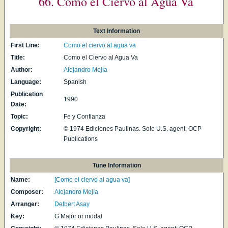
66. Como el Ciervo al Agua Va
Text Information
First Line:
Como el ciervo al agua va
Title:
Como el Ciervo al Agua Va
Author:
Alejandro Mejía
Language:
Spanish
Publication
1990
Date:
Topic:
Fe y Confianza
Copyright:
© 1974 Ediciones Paulinas. Sole U.S. agent: OCP
Publications
Tune Information
Name:
[Como el ciervo al agua va]
Composer:
Alejandro Mejía
Arranger:
Delbert Asay
Key:
G Major or modal