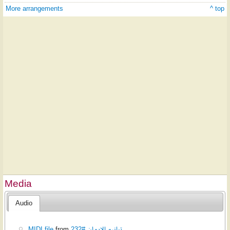
More arrangements
^ top
Media
Audio
MIDI file
from
ترانيم الإيمان #232