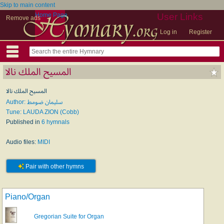
Skip to main content
Home Page
User Links
Remove ads
Log in
Register
المسيح الملك نالا
المسيح الملك نالا
Author: سليمان ضومط
Tune: LAUDA ZION (Cobb)
Published in
6 hymnals
Audio files:
MIDI
Pair with other hymns
Piano/Organ
Gregorian Suite for Organ