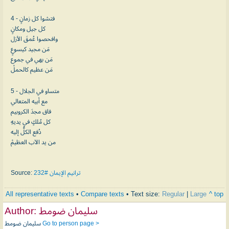
4 - فتشوا كل زمانٍ
كل جيل ومكانٍ
وافحصوا عُمقَ الأزل
مَن مجيد كيسوعٍ
مَن بهي في جموع
مَن عظيم كالحملْ
5 - متساو في الجلال
مع أبيه المتعالي
فاق مجدَ الكروبيم
كل مُلكٍ في يديهِ
دُفع الكلُّ إليه
من يد الآب العظيمْ
Source:
ترانيم الإيمان #232
All representative texts
•
Compare texts
• Text size:
Regular
|
Large
^ top
Author:
سليمان ضومط
سليمان ضومط
Go to person page >