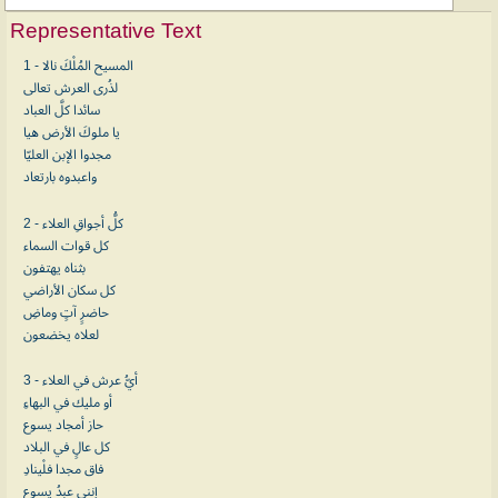
Representative Text
1 - المسيح المُلْكَ نالا
لذُرى العرش تعالى
سائدا كلَّ العباد
يا ملوكَ الأرض هيا
مجدوا الإبن العليّا
واعبدوه بارتعاد
2 - كلُّ أجواقِ العلاء
كل قوات السماء
بثناه يهتفون
كل سكان الأراضي
حاضرٍ آتٍ وماضِ
لعلاه يخضعون
3 - أيُّ عرش في العلاء
أو مليك في البهاءِ
حاز أمجاد يسوع
كل عالٍ في البلاد
فاق مجدا فلْينادِ
إنني عبدُ يسوع