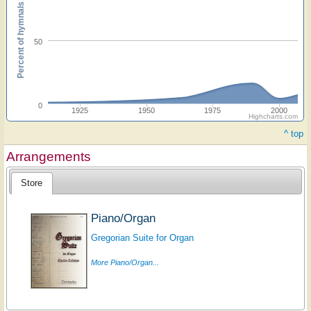
Percent of hymnals
50
0
1925
1950
1975
2000
Highcharts.com
^ top
Arrangements
Store
Piano/Organ
Gregorian Suite for Organ
More Piano/Organ...