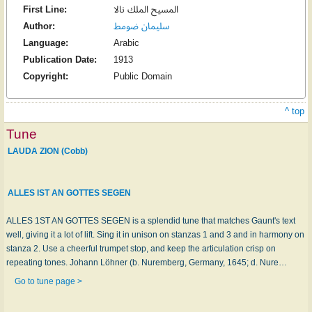
First Line:
المسيح الملك نالا
Author:
سليمان ضومط
Language:
Arabic
Publication Date:
1913
Copyright:
Public Domain
^ top
Tune
LAUDA ZION (Cobb)
ALLES IST AN GOTTES SEGEN
ALLES 1ST AN GOTTES SEGEN is a splendid tune that matches Gaunt's text
well, giving it a lot of lift. Sing it in unison on stanzas 1 and 3 and in harmony on
stanza 2. Use a cheerful trumpet stop, and keep the articulation crisp on
repeating tones. Johann Löhner (b. Nuremberg, Germany, 1645; d. Nure…
Go to tune page >