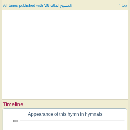
All tunes published with 'المسيح الملك نالا'
^ top
Timeline
Appearance of this hymn in hymnals
100