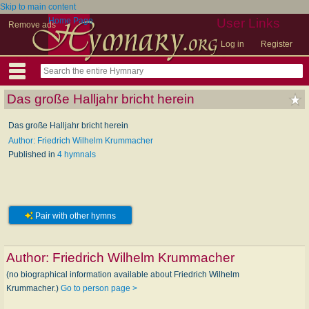
Skip to main content
Home Page
User Links
Remove ads
Log in
Register
Das große Halljahr bricht herein
Das große Halljahr bricht herein
Author: Friedrich Wilhelm Krummacher
Published in
4 hymnals
Pair with other hymns
Author:
Friedrich Wilhelm Krummacher
(no biographical information available about Friedrich Wilhelm
Krummacher.)
Go to person page >