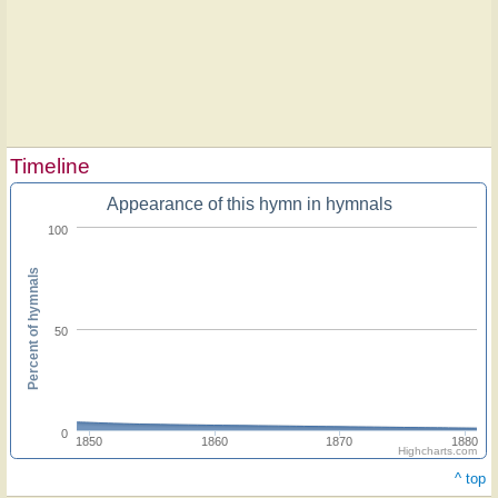
Timeline
Appearance of this hymn in hymnals
100
Percent of hymnals
50
0
1850
1860
1870
1880
Highcharts.com
^ top