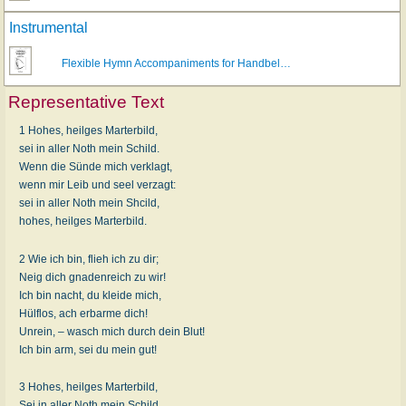
Instrumental
Flexible Hymn Accompaniments for Handbel…
Representative Text
1 Hohes, heilges Marterbild,
sei in aller Noth mein Schild.
Wenn die Sünde mich verklagt,
wenn mir Leib und seel verzagt:
sei in aller Noth mein Shcild,
hohes, heilges Marterbild.
2 Wie ich bin, flieh ich zu dir;
Neig dich gnadenreich zu wir!
Ich bin nacht, du kleide mich,
Hülflos, ach erbarme dich!
Unrein, – wasch mich durch dein Blut!
Ich bin arm, sei du mein gut!
3 Hohes, heilges Marterbild,
Sei in aller Noth mein Schild,