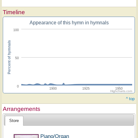
Timeline
Appearance of this hymn in hymnals
100
Percent of hymnals
50
0
1900
1925
1950
Highcharts.com
^ top
Arrangements
Store
Piano/Organ