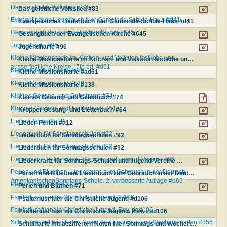
Das geistliche Volkslied #83
Das geistliche Volkslied #83
Evangelisches Liederbuch fuer Gemeinde-Schule-Haus #d41
Evangelisches Liederbuch fuer Gemeinde-Schule-Haus #d41
Gesangbuch der Evangelischen Kirche #645
Gesangbuch der Evangelischen Kirche #645
Jugendharfe #96
Jugendharfe #96
Kleine Missionsharfe im Kirchen- und Volkston festliche und
Kleine Missionsharfe im Kirchen- und Volkston festliche und ausserfestliche Kreise. l7th ed. #d61
ausserfestliche Kreise. l7th ed. #d61
Kleine Missionsharfe #ad61
Kleine Missionsharfe #ad61
Kleine Missionsharfe #138
Kleine Missionsharfe #138
Kleines Gesang- und Gebetbuch #74
Kleines Gesang- und Gebetbuch #74
Kropper Gesang- und Liederbuch #64
Kropper Gesang- und Liederbuch #64
Lieder-Perlen #a12
Lieder-Perlen #a12
Liederbuch für Sonntagsschulen #92
Liederbuch für Sonntagsschulen #92
Liederbuch für Sonntagsschulen #92
Liederbuch für Sonntagsschulen #92
Liederkranz für Sonntags-Schulen und Jugend-Vereine #86
Liederkranz für Sonntags-Schulen und Jugend-Vereine #86
Perlen und Bluethen. Liederbuch zum Gebrauch in der Deutsch-
Perlen und Bluethen. Liederbuch zum Gebrauch in der Deutsch-AmerikanischenSonntags-Schule. 2. verbesserte Auflage #d65
AmerikanischenSonntags-Schule. 2. verbesserte Auflage #d65
Perlen und Blüthen #71
Perlen und Blüthen #71
Psalterlust fuer die Christliche Jugend #d106
Psalterlust fuer die Christliche Jugend #d106
Psalterlust fuer die Christliche Jugend. Rev. #ad106
Psalterlust fuer die Christliche Jugend. Rev. #ad106
Schulharfe mit bezifferten Noten fuer Sonntags und Wochenschulen #d55
Schulharfe mit bezifferten Noten fuer Sonntags und Wochenschulen #d55