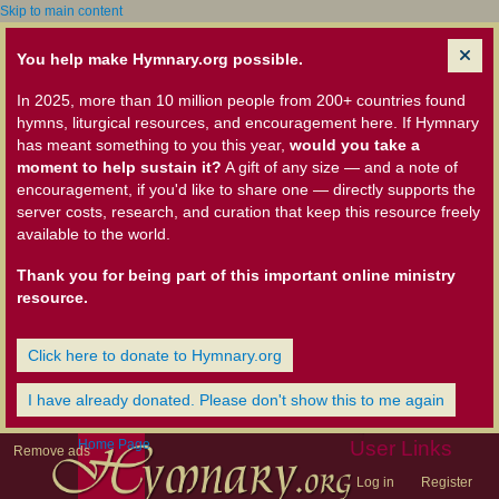
Skip to main content
You help make Hymnary.org possible.
In 2025, more than 10 million people from 200+ countries found
hymns, liturgical resources, and encouragement here. If Hymnary
has meant something to you this year,
would you take a
moment to help sustain it?
A gift of any size — and a note of
encouragement, if you'd like to share one — directly supports the
server costs, research, and curation that keep this resource freely
available to the world.
Thank you for being part of this important online ministry
resource.
Click here to donate to Hymnary.org
I have already donated. Please don't show this to me again
Home Page
User Links
Remove ads
Log in
Register