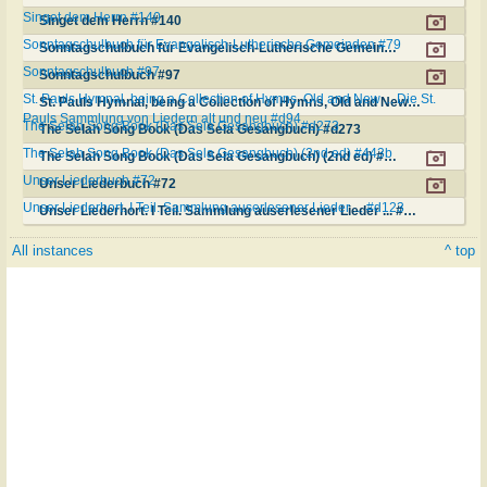
Singet dem Herrn #140
Singet dem Herrn #140
Sonntagschulbuch für Evangelisch-Lutherische Gemeinden #79
Sonntagschulbuch für Evangelisch-Lutherische Gemeinden #79
Sonntagschulbuch #97
Sonntagschulbuch #97
St. Pauls Hymnal, being a Collection of Hymns, Old and New ... Die St.
St. Pauls Hymnal, being a Collection of Hymns, Old and New ... Die St. Pauls Sammlung von Liedern alt und neu #d94
Pauls Sammlung von Liedern alt und neu #d94
The Selah Song Book (Das Sela Gesangbuch) #d273
The Selah Song Book (Das Sela Gesangbuch) #d273
The Selah Song Book (Das Sela Gesangbuch) (2nd ed) #443b
The Selah Song Book (Das Sela Gesangbuch) (2nd ed) #443b
Unser Liederbuch #72
Unser Liederbuch #72
Unser Liederhort. I Teil. Sammlung auserlesener Lieder ... #d123
Unser Liederhort. I Teil. Sammlung auserlesener Lieder ... #d123
All instances
^ top