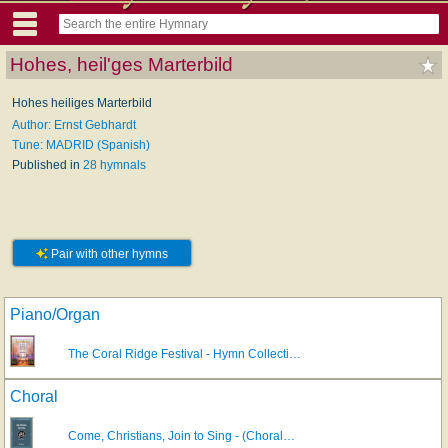
Hohes, heil'ges Marterbild
Hohes heiliges Marterbild
Author: Ernst Gebhardt
Tune: MADRID (Spanish)
Published in
28 hymnals
Pair with other hymns
Piano/Organ
The Coral Ridge Festival - Hymn Collecti…
Choral
Come, Christians, Join to Sing - (Choral…