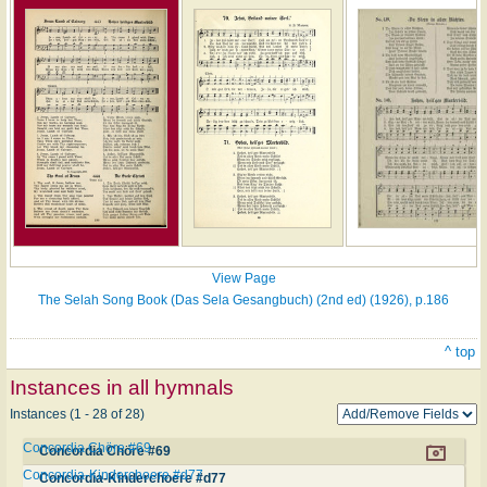
View Page
The Selah Song Book (Das Sela Gesangbuch) (2nd ed) (1926), p.186
^ top
Instances in all hymnals
Instances (1 - 28 of 28)
Concordia Chöre #69
Concordia Chöre #69
Concordia-Kinderchoere #d77
Concordia-Kinderchoere #d77