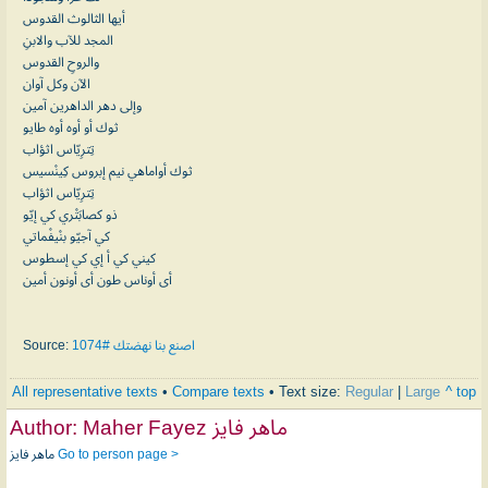
أيها الثالوث القدوس
المجد للآب والابنِ
والروحِ القدوس
الآن وكل آوان
وإلى دهر الداهرين آمين
ثوك أو أوه أوه طايو
تِترِيّاس اثؤاب
ثوك أواماهي نيم إبروس كِينْسيس
تِترِيّاس اثؤاب
ذو كصابَتْري كي إيّو
كي آجيّو بنْيفْماتي
كيني كي أ إي كي إسطوس
أى أوناس طون أى أونون أمين
Source:
اصنع بنا نهضتك #1074
All representative texts
•
Compare texts
• Text size:
Regular
|
Large
^ top
Author:
Maher Fayez ماهر فايز
ماهر فايز
Go to person page >