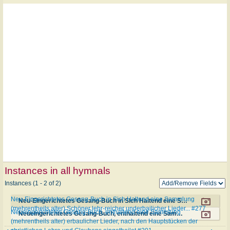
Instances in all hymnals
Instances (1 - 2 of 2)
Neu-Eingerichtetes Gesang-Buch in Sich Haltend eine Sammlung
Neu-Eingerichtetes Gesang-Buch in Sich Haltend eine Sammlung (mehrentheils alter) Schöner lehr-reicher underbailicher Lieder... #277
(mehrentheils alter) Schöner lehr-reicher underbailicher Lieder... #277
Neueingerichtetes Gesang-Buch, enthaltend eine Sammlung
Neueingerichtetes Gesang-Buch, enthaltend eine Sammlung (mehrentheils alter) erbaulicher Lieder, nach den Hauptstücken der christlichen Lehre und Glaubens eingetheilet #201
(mehrentheils alter) erbaulicher Lieder, nach den Hauptstücken der