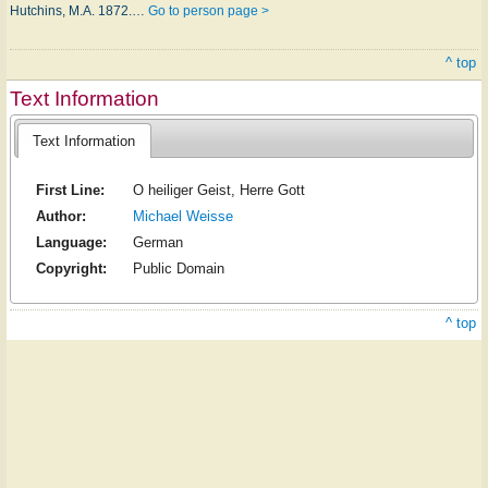
Hutchins, M.A. 1872.…
Go to person page >
^ top
Text Information
Text Information
First Line:
O heiliger Geist, Herre Gott
Author:
Michael Weisse
Language:
German
Copyright:
Public Domain
^ top