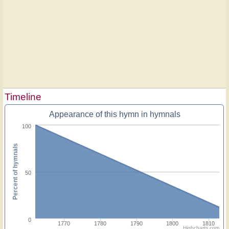
Timeline
Appearance of this hymn in hymnals
100
Percent of hymnals
50
0
1770
1780
1790
1800
1810
Highcharts.com