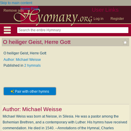
Skip to main content
Home Page
User Links
Remove ads
Log in
Register
O heiliger Geist, Herre Gott
O heiliger Geist, Herre Gott
Author: Michael Weisse
Published in
2 hymnals
Pair with other hymns
Author:
Michael Weisse
Michael Weiss was born at Neisse, in Silesia. He was a pastor among the
Bohemian Brethren, and a contemporary with Luther. His hymns have received
commendation. He died in 1540. --Annotations of the Hymnal, Charles