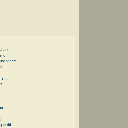
s hand,
land;
und spricht:
ht.
 hin,
in,
ran,
em tod,
;
gericht.