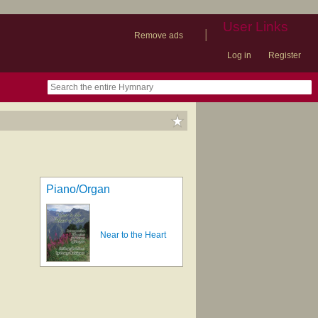
User Links
|
Remove ads
Log in
Register
book
itter)
nteer
ums
og
Piano/Organ
Near to the Heart