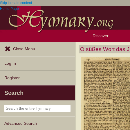
Skip to main content
Home Page
Discover
Browse Resources
Exploration Tools
Popular Tunes
Popular Texts
Lectionary
Topics
O süßes Wort das Je
Close Menu
Log In
Register
Search
Advanced Search