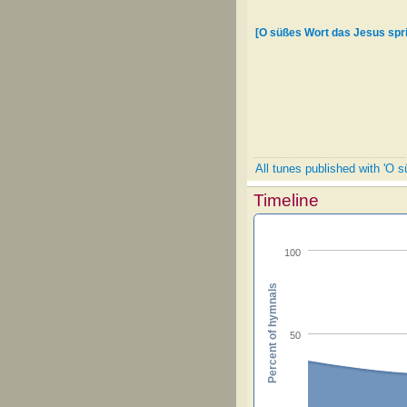
[O süßes Wort das Jesus spri
All tunes published with 'O 
Timeline
100
Percent of hymnals
50