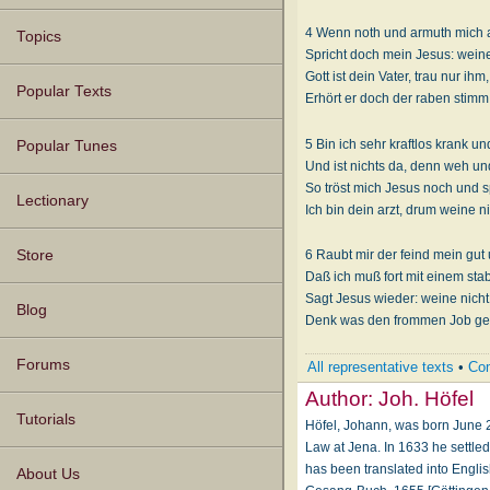
4 Wenn noth und armuth mich a
Topics
Spricht doch mein Jesus: weine
Gott ist dein Vater, trau nur ihm,
Popular Texts
Erhört er doch der raben stimm
5 Bin ich sehr kraftlos krank u
Popular Tunes
Und ist nichts da, denn weh un
So tröst mich Jesus noch und sp
Lectionary
Ich bin dein arzt, drum weine ni
Store
6 Raubt mir der feind mein gut
Daß ich muß fort mit einem stab
Sagt Jesus wieder: weine nicht
Blog
Denk was den frommen Job ges
Forums
All representative texts
•
Com
Author:
Joh. Höfel
Tutorials
Höfel, Johann, was born June 2
Law at Jena. In 1633 he settled
has been translated into Engli
About Us