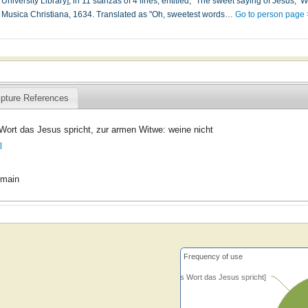
versity Library], in 11 stanzas of 4 lines, entitled, "The sweet saying of Jesus, ’Weep
s Musica Christiana, 1634. Translated as "Oh, sweetest words…
Go to person page 
ipture References
ort das Jesus spricht, zur armen Witwe: weine nicht
l
omain
Frequency of use
[O süßes Wort das Jesus spricht]