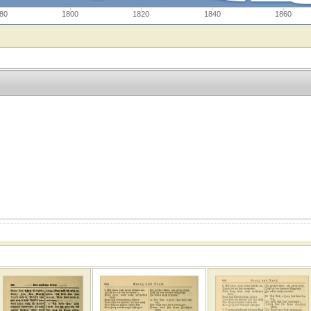
80
1800
1820
1840
1860