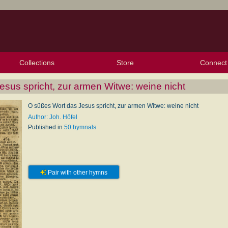
Collections
Store
Connect
My Purchased Files
My Starred Hymns
Instances
Hymnals
People
My FlexScores
Tunes
Texts
My Hymnals
Face
X (Tw
Volu
For
Bl
sus spricht, zur armen Witwe: weine nicht
O süßes Wort das Jesus spricht, zur armen Witwe: weine nicht
Author: Joh. Höfel
Published in
50 hymnals
Pair with other hymns