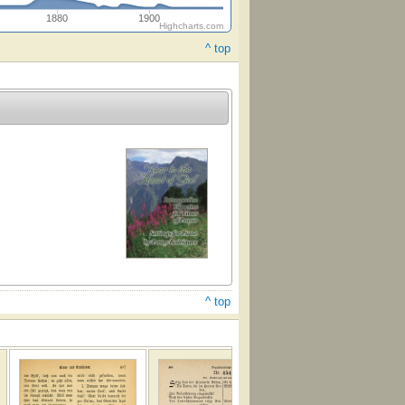
1880
1900
Highcharts.com
^ top
^ top