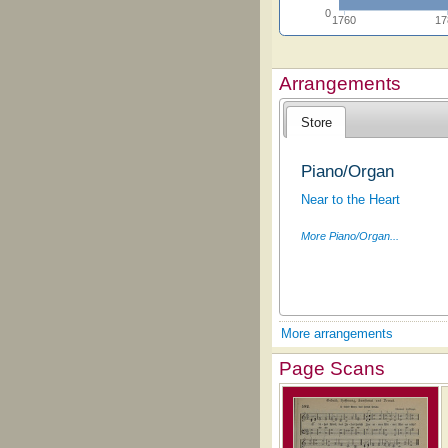
0
1760
17
Arrangements
Store
Piano/Organ
Near to the Heart
More Piano/Organ...
More arrangements
Page Scans