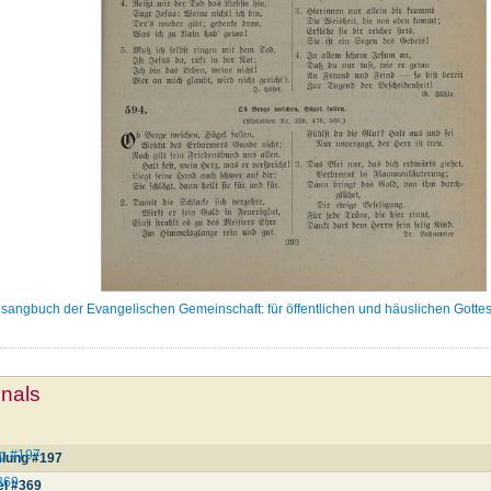
sangbuch der Evangelischen Gemeinschaft: für öffentlichen und häuslichen Gottes
mnals
g #197
lung #197
#369
el #369