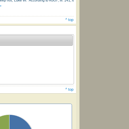
 not,' Luke vii." According to Koch , iii. 141, it
>
^ top
^ top