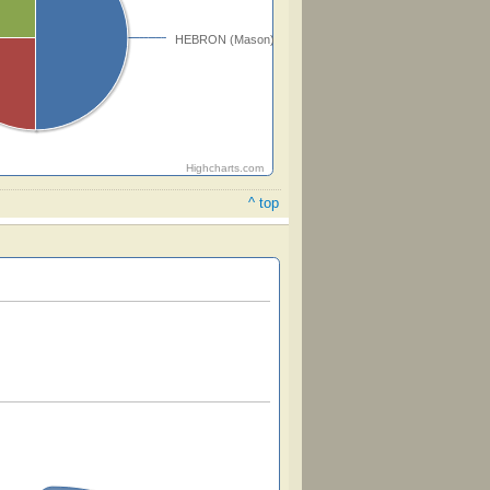
HEBRON (Mason)
Highcharts.com
^ top