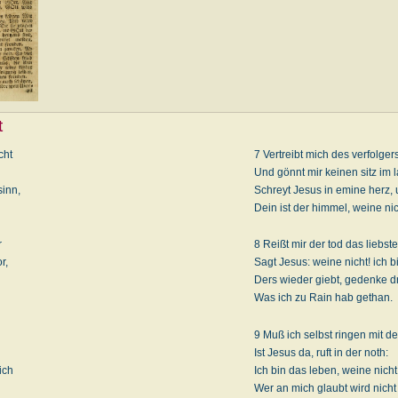
t
cht
7 Vertreibt mich des verfolger
Und gönnt mir keinen sitz im 
inn,
Schreyt Jesus in emine herz, 
Dein ist der himmel, weine nic
r
8 Reißt mir der tod das liebste
r,
Sagt Jesus: weine nicht! ich b
Ders wieder giebt, gedenke d
Was ich zu Rain hab gethan.
9 Muß ich selbst ringen mit d
Ist Jesus da, ruft in der noth:
ich
Ich bin das leben, weine nicht
Wer an mich glaubt wird nicht 