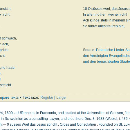
nsicht,
10 O süsses wort, das Jesus s
 nicht,
In allen nöthen: weine nicht!
Ach klinge stets in meinem si
.
So fähret alles trauren bin,
nd schwach,
d ach,
richt:
Source:
Erbauliche Lieder-Sa
cht.
den Vereinigten Evangelisch
und den benachbarten Staaten 
 und haab,
,
!
chicht.
pare texts
• Text size:
Regular
|
Large
4, 1600, at Uffenheim, in Franconia, and studied at the Universities of Giessen, J
 in Schweinfurt as a consulting lawyer, and died there Dec. 8, 1683 (Wetzel, i. 435-
sh:— 0 süsses Wort das Jesus spricht . Cross and Consolation . Founded on St. Luke