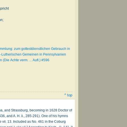
pricht
nn;
mmlung: zum gottestdienstlichen Gebrauch in
e-Lutherischen Gemeinen in Pennsylvanien
(Die Achte verm. ... Aufl.) #596
^ top
ena, and Strassburg, becoming in 1628 Doctor of
436, and A. H. ii., 285-291). One of his hymns
 vii. 13. Included as No. 461 in the Coburg