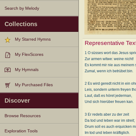
Search by Melody
Collections
My Starred Hymns
Representative Tex
1 O süsses wort das Jesus spri
My FlexScores
Zur armen witwe: weine nicht!
Es kommt mir nie aus meinem s
My Hymnals
Zumal, wenn ich betrübet bin.
2 Es wird geredt nicht in ein oh
My Purchased Files
Leis, sondern unterm freyen tho
Laut, daß es höret jederman,
Discover
Und sich hierüber freuen kan.
3 Er redets aber zu der zeit
Browse Resources
Da tod und leben war im streit;
Drum soll es auch erquicken m
Texts
Tunes
Instances
People
Hymnals
Exploration Tools
Im tod und leben kräftiglich.