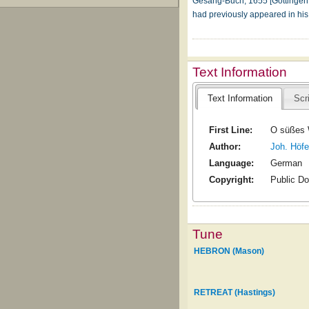
Gesang-Buch, 1655 [Göttingen Uni
had previously appeared in hi
Text Information
Text Information
Scr
First Line:
O süßes W
Author:
Joh. Höfe
Language:
German
Copyright:
Public D
Tune
HEBRON (Mason)
RETREAT (Hastings)