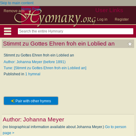
Skip to main content
Home Page
User Links
Remove ads
Log in
Register
Stimmt zu Gottes Ehren froh ein Loblied an
Stimmt zu Gottes Ehren froh ein Loblied an
Author: Johanna Meyer (before 1891)
Tune: [Stimmt zu Gottes Ehren froh ein Loblied an]
Published in
1 hymnal
Pair with other hymns
Author:
Johanna Meyer
(no biographical information available about Johanna Meyer.)
Go to person
page >