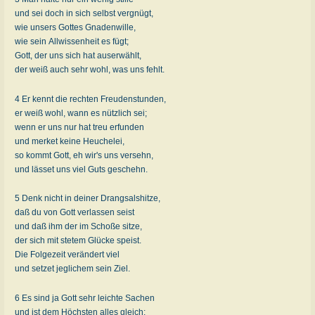
und sei doch in sich selbst vergnügt,
wie unsers Gottes Gnadenwille,
wie sein Allwissenheit es fügt;
Gott, der uns sich hat auserwählt,
der weiß auch sehr wohl, was uns fehlt.
4 Er kennt die rechten Freudenstunden,
er weiß wohl, wann es nützlich sei;
wenn er uns nur hat treu erfunden
und merket keine Heuchelei,
so kommt Gott, eh wir's uns versehn,
und lässet uns viel Guts geschehn.
5 Denk nicht in deiner Drangsalshitze,
daß du von Gott verlassen seist
und daß ihm der im Schoße sitze,
der sich mit stetem Glücke speist.
Die Folgezeit verändert viel
und setzet jeglichem sein Ziel.
6 Es sind ja Gott sehr leichte Sachen
und ist dem Höchsten alles gleich: