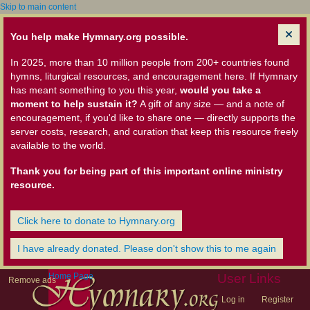
Skip to main content
You help make Hymnary.org possible.
In 2025, more than 10 million people from 200+ countries found
hymns, liturgical resources, and encouragement here. If Hymnary
has meant something to you this year,
would you take a
moment to help sustain it?
A gift of any size — and a note of
encouragement, if you'd like to share one — directly supports the
server costs, research, and curation that keep this resource freely
available to the world.
Thank you for being part of this important online ministry
resource.
Click here to donate to Hymnary.org
I have already donated. Please don't show this to me again
Home Page
User Links
Remove ads
Log in
Register