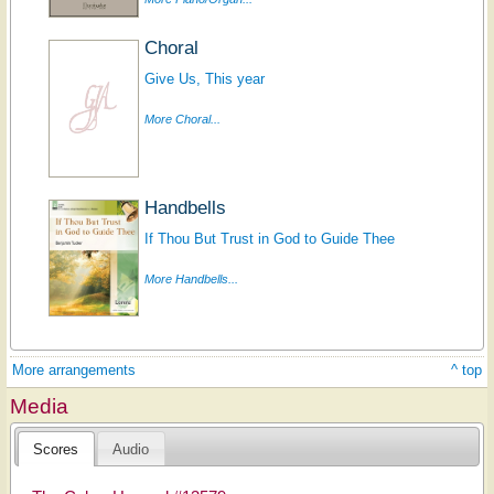
Choral
Give Us, This year
More Choral...
Handbells
If Thou But Trust in God to Guide Thee
More Handbells...
More arrangements
^ top
Media
Scores
Audio