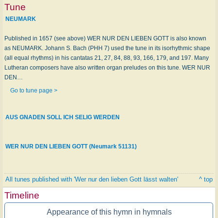
Tune
NEUMARK
Published in 1657 (see above) WER NUR DEN LIEBEN GOTT is also known
as NEUMARK. Johann S. Bach (PHH 7) used the tune in its isorhythmic shape
(all equal rhythms) in his cantatas 21, 27, 84, 88, 93, 166, 179, and 197. Many
Lutheran composers have also written organ preludes on this tune. WER NUR
DEN…
Go to tune page >
AUS GNADEN SOLL ICH SELIG WERDEN
WER NUR DEN LIEBEN GOTT (Neumark 51131)
All tunes published with 'Wer nur den lieben Gott lässt walten'
^ top
Timeline
Appearance of this hymn in hymnals