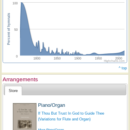
100
Percent of hymnals
50
0
1800
1850
1900
1950
2000
Highcharts.com
^ top
Arrangements
Store
Piano/Organ
If Thou But Trust In God to Guide Thee
(Variations for Flute and Organ)
More Piano/Organ...