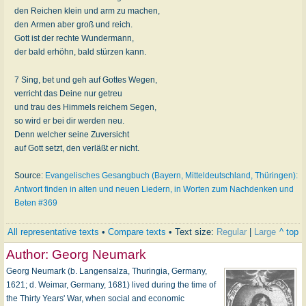
den Reichen klein und arm zu machen,
den Armen aber groß und reich.
Gott ist der rechte Wundermann,
der bald erhöhn, bald stürzen kann.
7 Sing, bet und geh auf Gottes Wegen,
verricht das Deine nur getreu
und trau des Himmels reichem Segen,
so wird er bei dir werden neu.
Denn welcher seine Zuversicht
auf Gott setzt, den verläßt er nicht.
Source:
Evangelisches Gesangbuch (Bayern, Mitteldeutschland, Thüringen):
Antwort finden in alten und neuen Liedern, in Worten zum Nachdenken und
Beten #369
All representative texts
•
Compare texts
• Text size:
Regular
|
Large
^ top
Author:
Georg Neumark
Georg Neumark (b. Langensalza, Thuringia, Germany,
1621; d. Weimar, Germany, 1681) lived during the time of
the Thirty Years' War, when social and economic