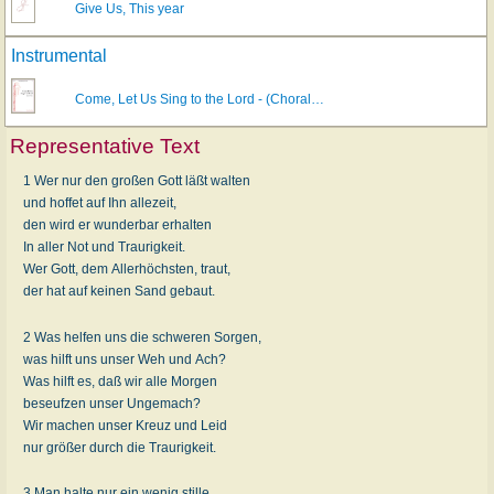
Give Us, This year
Instrumental
Come, Let Us Sing to the Lord - (Choral…
Representative Text
1 Wer nur den großen Gott läßt walten
und hoffet auf Ihn allezeit,
den wird er wunderbar erhalten
In aller Not und Traurigkeit.
Wer Gott, dem Allerhöchsten, traut,
der hat auf keinen Sand gebaut.
2 Was helfen uns die schweren Sorgen,
was hilft uns unser Weh und Ach?
Was hilft es, daß wir alle Morgen
beseufzen unser Ungemach?
Wir machen unser Kreuz und Leid
nur größer durch die Traurigkeit.
3 Man halte nur ein wenig stille