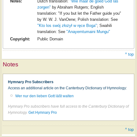
Notes:
Dutch translation:
"Wie maar de goed God las
zorgen"
by Abraham Rutgers; English
translation: "If you but let the Father guide you"
by W. W. J. VanOene; Polish translation: See
"Kto los swój złożył w ręce Boga"
; Swahili
translation: See
"Anayemtumaini Mungu"
Copyright:
Public Domain
^ top
Notes
Hymnary Pro Subscribers
Access an additional article on the Canterbury Dictionary of Hymnology:
Wer nur den lieben Gott läßt walten
Hymnary Pro subscribers have full access to the Canterbury Dictionary of
Hymnology.
Get Hymnary Pro
^ top