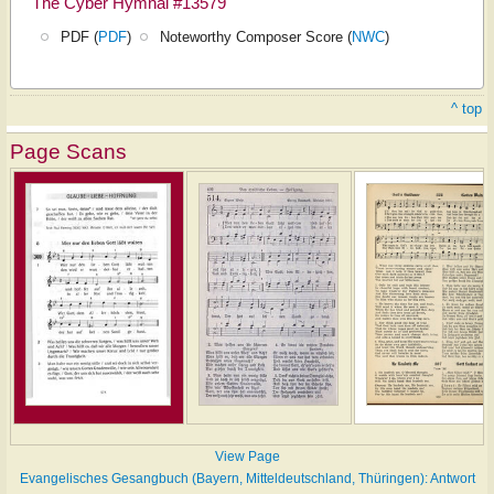
The Cyber Hymnal #13579
PDF (
PDF
)
Noteworthy Composer Score (
NWC
)
^ top
Page Scans
View Page
Evangelisches Gesangbuch (Bayern, Mitteldeutschland, Thüringen): Antwort