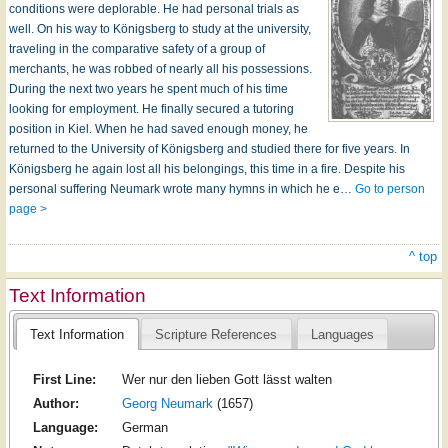
conditions were deplorable. He had personal trials as
well. On his way to Königsberg to study at the university,
traveling in the comparative safety of a group of
merchants, he was robbed of nearly all his possessions.
During the next two years he spent much of his time
looking for employment. He finally secured a tutoring
position in Kiel. When he had saved enough money, he
returned to the University of Königsberg and studied there for five years. In
Königsberg he again lost all his belongings, this time in a fire. Despite his
personal suffering Neumark wrote many hymns in which he e…
Go to person
page >
^ top
Text Information
Text Information
Scripture References
Languages
First Line:
Wer nur den lieben Gott lässt walten
Author:
Georg Neumark
(1657)
Language:
German