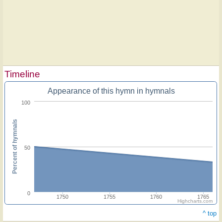
Timeline
Appearance of this hymn in hymnals
100
Percent of hymnals
50
0
1750
1755
1760
1765
Highcharts.com
^ top