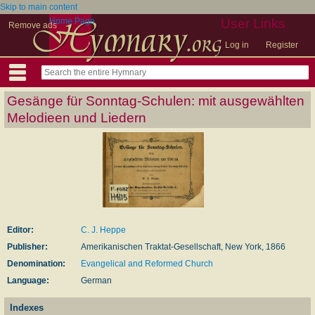
Skip to main content
Home Page
User Links
Remove ads
Log in
Register
Gesänge für Sonntag-Schulen: mit ausgewählten
Melodieen und Liedern
Editor:
C. J. Heppe
Publisher:
Amerikanischen Traktat-Gesellschaft, New York, 1866
Denomination:
Evangelical and Reformed Church
Language:
German
Indexes