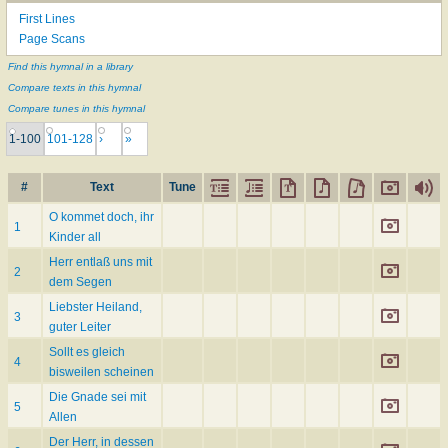
First Lines
Page Scans
Find this hymnal in a library
Compare texts in this hymnal
Compare tunes in this hymnal
1-100
101-128
›
»
#
Text
Tune
O kommet doch, ihr
1
Kinder all
Herr entlaß uns mit
2
dem Segen
Liebster Heiland,
3
guter Leiter
Sollt es gleich
4
bisweilen scheinen
Die Gnade sei mit
5
Allen
Der Herr, in dessen