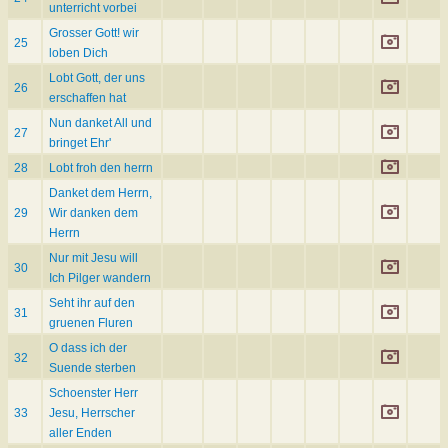
unterricht vorbei
Grosser Gott! wir
25
loben Dich
Lobt Gott, der uns
26
erschaffen hat
Nun danket All und
27
bringet Ehr'
28
Lobt froh den herrn
Danket dem Herrn,
29
Wir danken dem
Herrn
Nur mit Jesu will
30
Ich Pilger wandern
Seht ihr auf den
31
gruenen Fluren
O dass ich der
32
Suende sterben
Schoenster Herr
33
Jesu, Herrscher
aller Enden