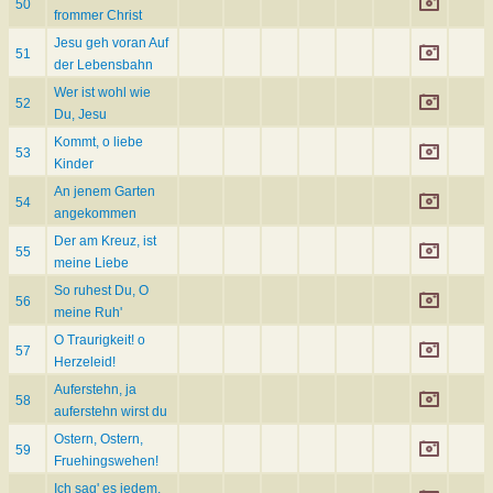
50
frommer Christ
Jesu geh voran Auf
51
der Lebensbahn
Wer ist wohl wie
52
Du, Jesu
Kommt, o liebe
53
Kinder
An jenem Garten
54
angekommen
Der am Kreuz, ist
55
meine Liebe
So ruhest Du, O
56
meine Ruh'
O Traurigkeit! o
57
Herzeleid!
Auferstehn, ja
58
auferstehn wirst du
Ostern, Ostern,
59
Fruehingswehen!
Ich sag' es jedem,