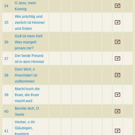
O Jesu, mein
34
Koenig
Wie prächtig und
35
zierlich ist Himmel
und Erden
Gott ist mein Hirt!
36
Was mangelt
jemals mir?
Der beste Freund
37
ist in dem Himmel
Dein Wort, o
38
Hoechster! ist
vollkommen
Macht hoch die
39
thuer, die thuer
macht weit
Bereite dich, O
40
Seele
Herbei, o ihr
Gläubigen,
41
froehlich