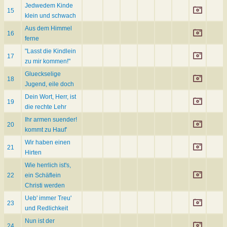
Jedwedem Kinde
15
klein und schwach
Aus dem Himmel
16
ferne
"Lasst die Kindlein
17
zu mir kommen!"
Glueckselige
18
Jugend, eile doch
Dein Wort, Herr, ist
19
die rechte Lehr
Ihr armen suender!
20
kommt zu Hauf'
Wir haben einen
21
Hirten
Wie herrlich ist's,
22
ein Schäflein
Christi werden
Ueb' immer Treu'
23
und Redlichkeit
Nun ist der
24