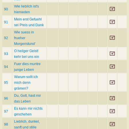
Wie lieblich ist's
90
hienieden
Mein erst Gefuehl
91
sei Preis und Dank
Wie suess in
92
frueher
Morgenstund'
O heilger Geist!
93
kehr bei uns ein
Fuer dies muntre
94
junge Leben
Warum sollt ich
95
mich denn
grämen?
Du, Gott, hast mir
96
das Leben
Es kann mir nichts
97
geschehen
Lieblich, dunkel,
98
sanft und stille