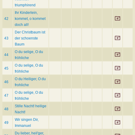
triumphirend
Ihr Kinderlein,
42
kommet, o kommet
doch all!
Der Christbaum ist
43
der schoenste
Baum
O du selige, O du
44
fröhliche
O du selige, O du
45
fröhliche
O du Heiliger, O du
46
frohliche
O du selige, O du
47
fröhliche
Stille Nacht! heilige
48
Nacht!
Wir singen Dir,
49
Immanuel
Du lieber, heil'ger,