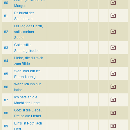
Halleluja! schoener
80
Morgen
Es bricht der
81
Sabbath an
Du Tag des Herrn,
82
sollst meiner
Seele!
Gottesstille,
83
Sonntagsfruehe
Liebe, die du mich
84
zum Bilde
Sieh, hier bin ich
85
Ehren-koenig
Wenn ich ihn nur
86
habe!
Ich bete an die
87
Macht der Liebe
Gott ist die Liebe,
88
Preise die Liebe!
Ein's ist Noth! ach
89
Herr