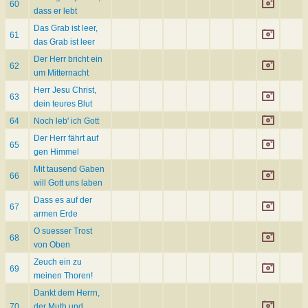
60
dass er lebt
Das Grab ist leer,
61
das Grab ist leer
Der Herr bricht ein
62
um Mitternacht
Herr Jesu Christ,
63
dein teures Blut
64
Noch leb' ich Gott
Der Herr fährt auf
65
gen Himmel
Mit tausend Gaben
66
will Gott uns laben
Dass es auf der
67
armen Erde
O suesser Trost
68
von Oben
Zeuch ein zu
69
meinen Thoren!
Dankt dem Herrn,
70
der Muth und