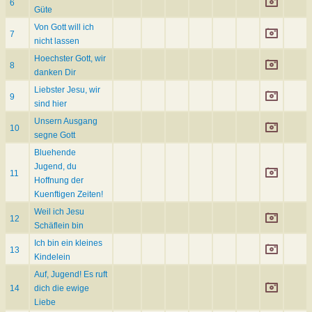
6
Güte
Von Gott will ich
7
nicht lassen
Hoechster Gott, wir
8
danken Dir
Liebster Jesu, wir
9
sind hier
Unsern Ausgang
10
segne Gott
Bluehende
Jugend, du
11
Hoffnung der
Kuenftigen Zeiten!
Weil ich Jesu
12
Schäflein bin
Ich bin ein kleines
13
Kindelein
Auf, Jugend! Es ruft
14
dich die ewige
Liebe