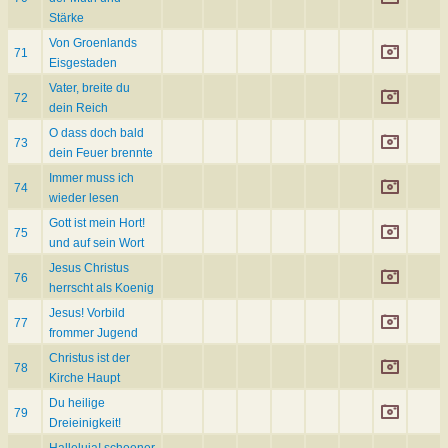
Stärke
Von Groenlands
71
Eisgestaden
Vater, breite du
72
dein Reich
O dass doch bald
73
dein Feuer brennte
Immer muss ich
74
wieder lesen
Gott ist mein Hort!
75
und auf sein Wort
Jesus Christus
76
herrscht als Koenig
Jesus! Vorbild
77
frommer Jugend
Christus ist der
78
Kirche Haupt
Du heilige
79
Dreieinigkeit!