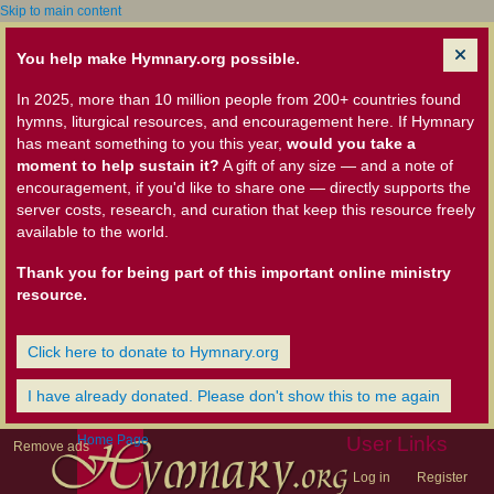
Skip to main content
You help make Hymnary.org possible.
In 2025, more than 10 million people from 200+ countries found
hymns, liturgical resources, and encouragement here. If Hymnary
has meant something to you this year,
would you take a
moment to help sustain it?
A gift of any size — and a note of
encouragement, if you'd like to share one — directly supports the
server costs, research, and curation that keep this resource freely
available to the world.
Thank you for being part of this important online ministry
resource.
Click here to donate to Hymnary.org
I have already donated. Please don't show this to me again
Home Page
User Links
Remove ads
Log in
Register