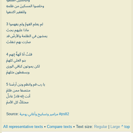
وخلصوا المسكينَ من ظلمهِ
وللفقير اكتنفوا
3 لم يعلم القومُ ولم يفهموا
ماذا عليهم يجبُ
يمشون في الظلمة والأرضُ قد
صارت بهم تنقلبُ
4 قلتُ أنا آلهةٌ إنهم
بنو العلي كلهمْ
لكن يموتون كباقي الورى
ويسقطون مثلهمْ
5 يا رب قم وانظم ودِن أرضَنا
منتصفا ممن ظلمْ
أنت إله قادرٌ عادلٌ
ممتلكٌ كل الأممْ
Source:
مزامير وتسابيح وأغاني روحية #ps82
All representative texts
•
Compare texts
• Text size:
Regular
|
Large
^ top