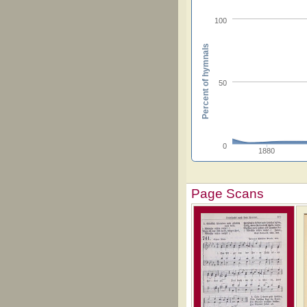
100
Percent of hymnals
50
0
1880
Page Scans