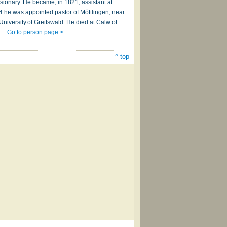
ssionary. He became, in 1821, assistant at
 he was appointed pastor of Möttlingen, near
University.of Greifswald. He died at Calw of
er…
Go to person page >
^ top