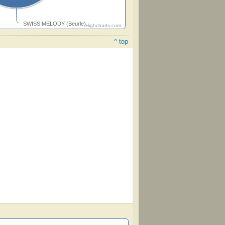
SWISS MELODY (Beurle)
Highcharts.com
^ top