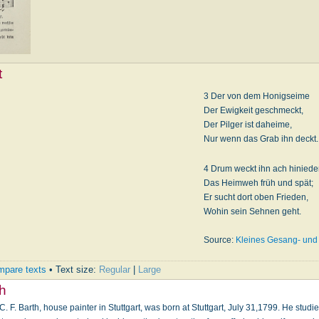
t
3 Der von dem Honigseime
Der Ewigkeit geschmeckt,
Der Pilger ist daheime,
Nur wenn das Grab ihn deckt.
4 Drum weckt ihn ach hinied
Das Heimweh früh und spät;
Er sucht dort oben Frieden,
Wohin sein Sehnen geht.
Source:
Kleines Gesang- und
pare texts
• Text size:
Regular
|
Large
th
 C. F. Barth, house painter in Stuttgart, was born at Stuttgart, July 31,1799. He stu