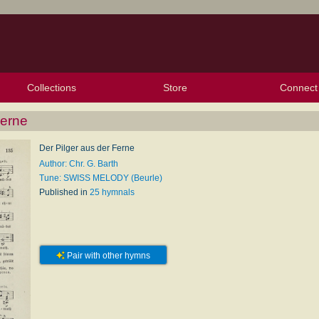
Collections
Store
Connect
My Purchased Files
My Starred Hymns
Instances
Hymnals
People
My FlexScores
Tunes
Texts
My Hymnals
Face
X (Tw
Volu
For
Bl
Ferne
Der Pilger aus der Ferne
Author: Chr. G. Barth
Tune: SWISS MELODY (Beurle)
Published in
25 hymnals
Pair with other hymns