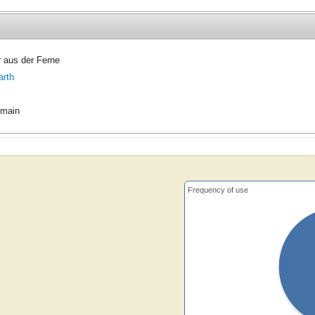
r aus der Ferne
arth
omain
Frequency of use