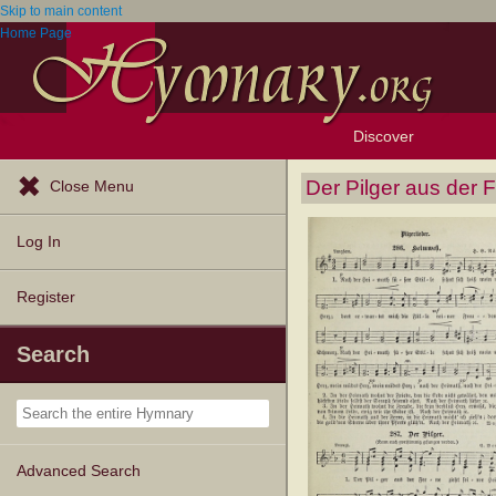
Skip to main content
Home Page
Discover
Browse Resources
Exploration Tools
Popular Tunes
Popular Texts
Lectionary
Topics
Der Pilger aus der 
Close Menu
Log In
Register
Search
Advanced Search