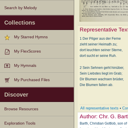
Search by Melody
Collections
Representative Tex
My Starred Hymns
1 Der Pilger aus der Ferne
zieht seiner Heimath zu;
dort leuchten seiner Sterne,
My FlexScores
dort sucht er seine Ruh.
My Hymnals
2 Sein Sehnen geht hinüber,
Sein Liebstes liegt im Grab;
Dir Blumen wachsen brüder,
My Purchased Files
Die Blumen fallen ab.
Discover
All representative texts
•
Com
Browse Resources
Author:
Chr. G. Bar
Texts
Tunes
Instances
People
Hymnals
Exploration Tools
Barth, Christian Gottlob, son of