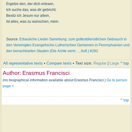
Ergetze den, der dich erlesen,
Ich suche das, was dir gebricht;
Besitz ich Jesum nur allein,
Ist alles, was zu wünschen, mein.
Source:
Erbauliche Lieder-Sammlung: zum gottestdienstlichen Gebrauch in
den Vereinigten Evangelische-Lutherischen Gemeinen in Pennsylvanien und
den benachbarten Staaten (Die Achte verm. ... Aufl.) #282
All representative texts
•
Compare texts
• Text size:
Regular
|
Large
^ top
Author:
Erasmus Francisci
(no biographical information available about Erasmus Francisci.)
Go to person
page >
^ top