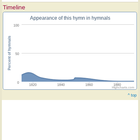
Timeline
Appearance of this hymn in hymnals
100
Percent of hymnals
50
0
1820
1840
1860
1880
Highcharts.com
^ top