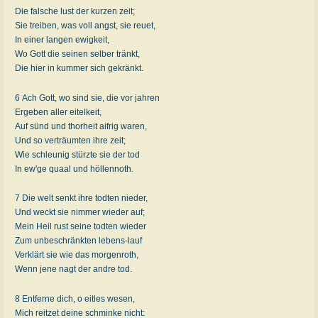
Die falsche lust der kurzen zeit;
Sie treiben, was voll angst, sie reuet,
In einer langen ewigkeit,
Wo Gott die seinen selber tränkt,
Die hier in kummer sich gekränkt.
6 Ach Gott, wo sind sie, die vor jahren
Ergeben aller eitelkeit,
Auf sünd und thorheit aifrig waren,
Und so verträumten ihre zeit;
Wie schleunig stürzte sie der tod
In ew'ge quaal und höllennoth.
7 Die welt senkt ihre todten nieder,
Und weckt sie nimmer wieder auf;
Mein Heil rust seine todten wieder
Zum unbeschränkten lebens-lauf
Verklärt sie wie das morgenroth,
Wenn jene nagt der andre tod.
8 Entferne dich, o eitles wesen,
Mich reitzet deine schminke nicht: