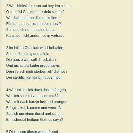
2 Was hinkst du denn auf beyden seiten,
O seel! ist Gott der herr dein schatz?
Was haben denn die eitelkeiten
Für ienen anspruch an dein herz?
Soll er dich nenne seine braut,
Kanst du nicht andern seyn vertraut.
3 Im fall du Christum willst behalten,
So halt ihn einig und allein;
Die ganze welt soll dir erkalten,
Und nichts als lauter greuel seyn;
Dein fleisch muß sterben, eh' die noth
Der sterblichkeit dir bringt den tod.
4 Warum solt ich doch das umfangen,
Was ich so bald verlassen muß?
Was mir nach kurzer lust und prangen,
Bringt eckel, kummer und verdruß;
Solt ich um einen dunst und schein
Ein scheufal heilgen Geistes seyn?
5 Die thoren dieser welt erfreuet