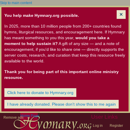
Skip to main content
You help make Hymnary.org possible.
In 2025, more than 10 million people from 200+ countries found
hymns, liturgical resources, and encouragement here. If Hymnary
has meant something to you this year,
would you take a
moment to help sustain it?
A gift of any size — and a note of
encouragement, if you'd like to share one — directly supports the
server costs, research, and curation that keep this resource freely
available to the world.
Thank you for being part of this important online ministry
resource.
Click here to donate to Hymnary.org
I have already donated. Please don't show this to me again
Home Page
User Links
Remove ads
Log in
Register