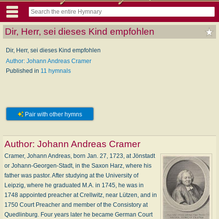
Dir, Herr, sei dieses Kind empfohlen
Dir, Herr, sei dieses Kind empfohlen
Author: Johann Andreas Cramer
Published in
11 hymnals
Pair with other hymns
Author:
Johann Andreas Cramer
Cramer, Johann Andreas, born Jan. 27, 1723, at Jönstadt
or Johann-Georgen-Stadt, in the Saxon Harz, where his
father was pastor. After studying at the University of
Leipzig, where he graduated M.A. in 1745, he was in
1748 appointed preacher at Crellwitz, near Lützen, and in
1750 Court Preacher and member of the Consistory at
Quedlinburg. Four years later he became German Court