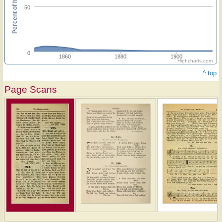
Percent of hymnals
50
0
1860
1880
1900
Highcharts.com
^ top
Page Scans