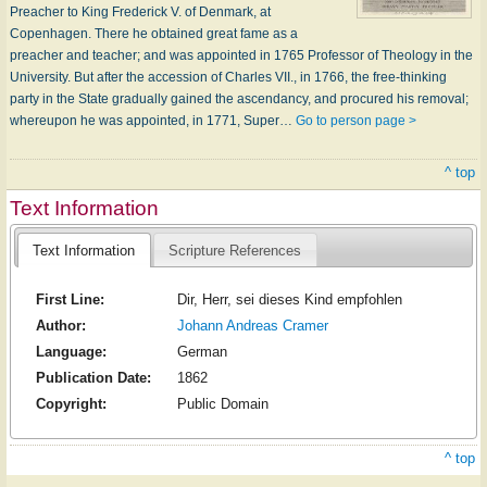
Preacher to King Frederick V. of Denmark, at
Copenhagen. There he obtained great fame as a
preacher and teacher; and was appointed in 1765 Professor of Theology in the
University. But after the accession of Charles VII., in 1766, the free-thinking
party in the State gradually gained the ascendancy, and procured his removal;
whereupon he was appointed, in 1771, Super…
Go to person page >
^ top
Text Information
Text Information
Scripture References
First Line:
Dir, Herr, sei dieses Kind empfohlen
Author:
Johann Andreas Cramer
Language:
German
Publication Date:
1862
Copyright:
Public Domain
^ top