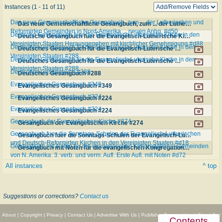
Instances (1 - 11 of 11)
Das neue Gemeinschaftliche Gesangbuch, zum ... der Lutherischen und
Das neue Gemeinschaftliche Gesangbuch, zum ... der Lutherischen und Reformirten Gemeinden in Nord-Amerika ... neuen Anhg. #d50
Reformirten Gemeinden in Nord-Amerika ... neuen Anhg. #d50
Deutsche Gesangbuch fuer die Evangelisch-Lutherische Kirche in den
Deutsche Gesangbuch fuer die Evangelisch-Lutherische Kirche in den Vereinigten Staaten Herausgegeben mit kirchlicher Genehmigung #d88
Vereinigten Staaten Herausgegeben mit kirchlicher Genehmigung #d88
Deutsches Gesangbuch für die Evangelisch-Luterische Kirche in den
Deutsches Gesangbuch für die Evangelisch-Luterische Kirche in den Vereinigten Staaten #288
Vereinigten Staaten #288
Deutsches Gesangbuch für die Evangelisch-Luterische Kirche in den
Deutsches Gesangbuch für die Evangelisch-Luterische Kirche in den Vereinigten Staaten #288
Vereinigten Staaten #288
Deutsches Gesangbuch #288
Deutsches Gesangbuch #288
Evangelisches Gesangbuch #349
Evangelisches Gesangbuch #349
Evangelisches Gesangbuch #224
Evangelisches Gesangbuch #224
Evangelisches Gesangbuch #224
Evangelisches Gesangbuch #224
Gesangbuch der Evangelischen Kirche #274
Gesangbuch der Evangelischen Kirche #274
Gesangbuch fuer die Sonntags-Schulen der Evangelisch-Lutherischen
Gesangbuch fuer die Sonntags-Schulen der Evangelisch-Lutherischen und Deutsch-Reformirten Kirchen in den Vereinigten Staaten #d18
und Deutsch-Reformirten Kirchen in den Vereinigten Staaten #d18
Gesangbuch mit Noten für die evangelischen Kongregational-Gemeinden
Gesangbuch mit Noten für die evangelischen Kongregational-Gemeinden von N. Amerika. 3. verb. und verm. Aufl. Erste Aufl. mit Noten #d72
von N. Amerika. 3. verb. und verm. Aufl. Erste Aufl. mit Noten #d72
All instances
^ top
Suggestions or corrections?
Contact us
About
|
Copyright
|
Privacy
|
Contact Us
|
Advertise With Us
|
Publisher Partnerships
|
Give
|
Get
Contents