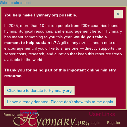
Skip to main content
You help make Hymnary.org possible.
In 2025, more than 10 million people from 200+ countries found
hymns, liturgical resources, and encouragement here. If Hymnary
has meant something to you this year,
would you take a
moment to help sustain it?
A gift of any size — and a note of
encouragement, if you'd like to share one — directly supports the
server costs, research, and curation that keep this resource freely
available to the world.
Thank you for being part of this important online ministry
resource.
Click here to donate to Hymnary.org
I have already donated. Please don't show this to me again
Home Page
User Links
Remove ads
Log in
Register