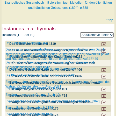
Evangelisches Gesangbuch mit vierstimmigen Melodien: für den öffentlichen
und häuslichen Gottesdienst (1894), p.388
^ top
Instances in all hymnals
Instances (1 - 19 of 19)
Das Geistliche Saitenspiel #319
Das Geistliche Saitenspiel #319
Das neue und verbesserte Gesangbuch, worinnen die Psalmen Davids
Das neue und verbesserte Gesangbuch, worinnen die Psalmen Davids samt iner Sammlung alter und neuer Geistreicher Lieder, sowohl für privat und Hausandachten, als auch für den öffentlichen..(5th Aufl.) #449
samt iner Sammlung alter und neuer Geistreicher Lieder, sowohl für privat
Davidisches Psalter-Spiel der Kinder Zions #d232
Davidisches Psalter-Spiel der Kinder Zions #d232
und Hausandachten, als auch für den öffentlichen..(5th Aufl.) #449
Der Christliche Saenger, eine Sammlung der Vornehmsten und
Der Christliche Saenger, eine Sammlung der Vornehmsten und Gebraeuchlichsten Lieder #d42
Gebraeuchlichsten Lieder #d42
Die Kleine Geistliche Harfe der Kinder Zions #406
Die Kleine Geistliche Harfe der Kinder Zions #406
Die Kleine Geistliche Harfe der Kinder Zions #406
Die Kleine Geistliche Harfe der Kinder Zions #406
Ein Neues, Unpartheyisches Gesangbuch zum Allgemeinen Gebrauch des
Ein Neues, Unpartheyisches Gesangbuch zum Allgemeinen Gebrauch des Wahren Gottesdienstes ... 1. Ausg. #d91
Wahren Gottesdienstes ... 1. Ausg. #d91
Ein Unpartheyisches Gesang-Buch #91
Ein Unpartheyisches Gesang-Buch #91
Ein Unpartheyisches Gesang-Buch #91
Ein Unpartheyisches Gesang-Buch #91
Evangelisches Gesangbuch mit vierstimmigen Melodien #388[362]
Evangelisches Gesangbuch mit vierstimmigen Melodien #388[362]
Evangelisches Gesangbuch #176
Evangelisches Gesangbuch #176
Evangelisches Gesangbuch #176
Evangelisches Gesangbuch #176