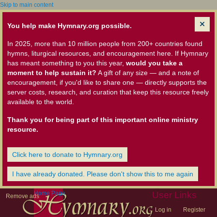
Skip to main content
You help make Hymnary.org possible.
In 2025, more than 10 million people from 200+ countries found
hymns, liturgical resources, and encouragement here. If Hymnary
has meant something to you this year,
would you take a
moment to help sustain it?
A gift of any size — and a note of
encouragement, if you'd like to share one — directly supports the
server costs, research, and curation that keep this resource freely
available to the world.
Thank you for being part of this important online ministry
resource.
Click here to donate to Hymnary.org
I have already donated. Please don't show this to me again
Home Page
User Links
Remove ads
Log in
Register