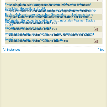
Gesangbuch der Evangelischen Gemeinschaft für öffentlichen und
Gesangbuch der Evangelischen Gemeinschaft für öffentlichen und häuslichen Gottesdienst #d197
häuslichen Gottesdienst #d197
Neu-vermehrtes und vollstaendiges Evangelisch-Reformirtes Gesang-
Neu-vermehrtes und vollstaendiges Evangelisch-Reformirtes Gesang-Buch ... Gebrauch derer deutschen Gemeinden ... mit einem Anhang #d143
Buch ... Gebrauch derer deutschen Gemeinden ... mit einem Anhang
Neues Reformirtes Gesangbuch zum Gebrauch der Evangelisch-
Neues Reformirtes Gesangbuch zum Gebrauch der Evangelisch-Reformirten Gemeinen in Nord-Amerika ... nebst den Psalmen Davids #d155
#d143
Reformirten Gemeinen in Nord-Amerika ... nebst den Psalmen Davids
Unpartheyisches Gesang-Buch #91
Unpartheyisches Gesang-Buch #91
#d155
Unpartheyisches Gesang-Buch #91
Unpartheyisches Gesang-Buch #91
Vollständiges Marburger Gesang-Buch, zur Uebung der Gottseligkeit ...
Vollständiges Marburger Gesang-Buch, zur Uebung der Gottseligkeit ... #d140
#d140
Vollständiges Marburger Gesang-Buch #546
Vollständiges Marburger Gesang-Buch #546
All instances
^ top