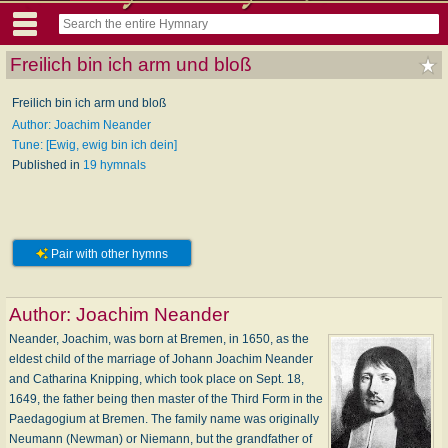
Freilich bin ich arm und bloß
Freilich bin ich arm und bloß
Author: Joachim Neander
Tune: [Ewig, ewig bin ich dein]
Published in
19 hymnals
Pair with other hymns
Author:
Joachim Neander
Neander, Joachim, was born at Bremen, in 1650, as the
eldest child of the marriage of Johann Joachim Neander
and Catharina Knipping, which took place on Sept. 18,
1649, the father being then master of the Third Form in the
Paedagogium at Bremen. The family name was originally
Neumann (Newman) or Niemann, but the grandfather of