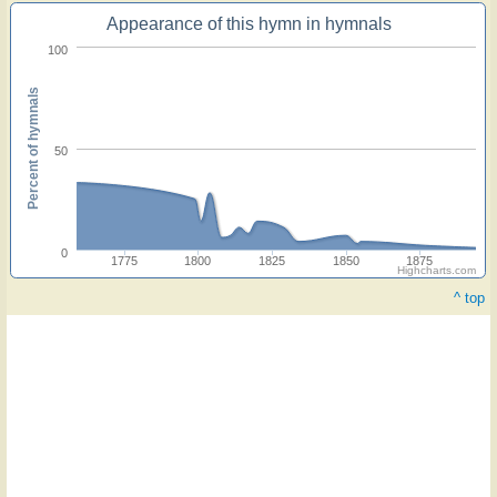
Appearance of this hymn in hymnals
100
Percent of hymnals
50
0
1775
1800
1825
1850
1875
Highcharts.com
^ top