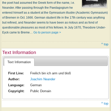
the poet had assumed the Greek form of the name, i.e.
Neander. After passing through the Paedagogium he
entered himself as a student at the Gymnasium illustre (Academic Gymnasium)
of Bremen in Oct. 1666. German student life in the 17th century was anything
but refined, and Neander seems to have been as riotous and as fond of
questionable pleasures as most of his fellows. In July 1670, Theodore Under-
Eyck came to Breme…
Go to person page >
^ top
Text Information
Text Information
First Line:
Freilich bin ich arm und bloß
Author:
Joachim Neander
Language:
German
Copyright:
Public Domain
^ top