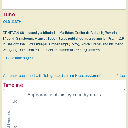
Tune
OLD 113TH
GENEVAN 68 is usually attributed to Matthäus Greiter (b. Aichach, Bavaria,
1490; d. Strasbourg, France, 1550). It was published as a setting for Psalm 119
in Das dritt theil Strassburger Kirchenampt (1525), which Greiter and his friend
Wolfgang Dachstein edited. Greiter studied at Freiburg Universi…
Go to tune page >
All tunes published with 'Ich grüße dich am Kreuzesstamm'
^ top
Timeline
Appearance of this hymn in hymnals
100
Percent of hymnals
50