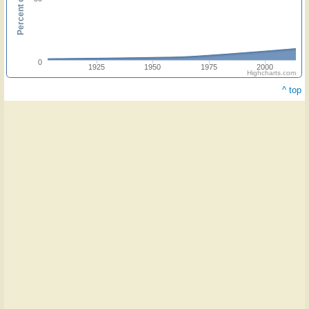
0
1925
1950
1975
2000
Highcharts.com
^ top