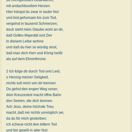
mit andachtsvollem Herzen.
Hier hängst du zwar in lauter Not
und bist gehorsam bis zum Tod,
vergehst in tausend Schmerzen;
doch sieht mein Glaube wohl an dir,
daß Gottes Majestät und Zier
in diesem Leibe wohne
und daß du hier so würdig seist,
daß man dich Herr und König heißt
als auf dem Ehrenthrone.
2 Ich folge dir durch Tod und Leid,
o Herzog meiner Seligkeit,
nichts soll mich von dir trennen.
Du gehst den engen Weg voran;
dein Kreuzestod macht offne Bahn
den Seelen, die dich kennen.
Ach Jesu, deine höchste Treu
macht, daß mir nichts unmöglich sei,
da du für mich gestorben;
ich scheue nicht den bittern Tod
und bin gewiß in aller Not: