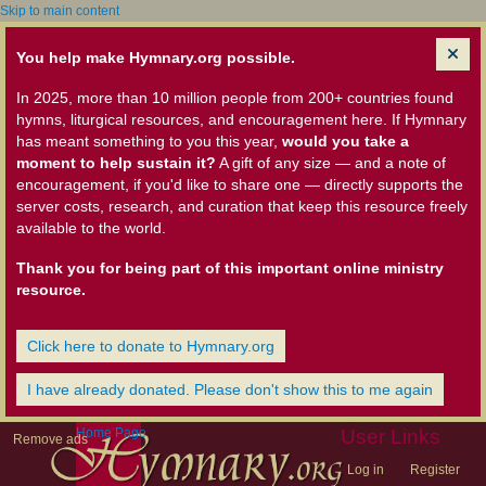
Skip to main content
You help make Hymnary.org possible.
In 2025, more than 10 million people from 200+ countries found
hymns, liturgical resources, and encouragement here. If Hymnary
has meant something to you this year,
would you take a
moment to help sustain it?
A gift of any size — and a note of
encouragement, if you'd like to share one — directly supports the
server costs, research, and curation that keep this resource freely
available to the world.
Thank you for being part of this important online ministry
resource.
Click here to donate to Hymnary.org
I have already donated. Please don't show this to me again
Home Page
User Links
Remove ads
Log in
Register