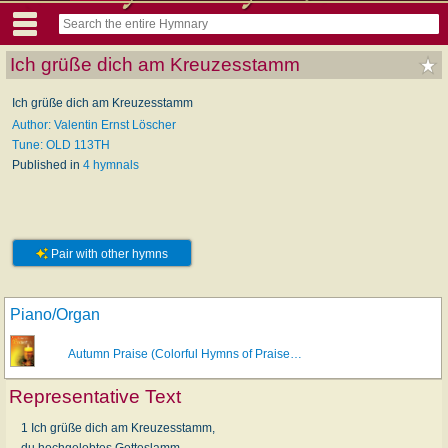
Ich grüße dich am Kreuzesstamm
Ich grüße dich am Kreuzesstamm
Author: Valentin Ernst Löscher
Tune: OLD 113TH
Published in
4 hymnals
Pair with other hymns
Piano/Organ
Autumn Praise (Colorful Hymns of Praise…
Representative Text
1 Ich grüße dich am Kreuzesstamm,
du hochgelobtes Gotteslamm,