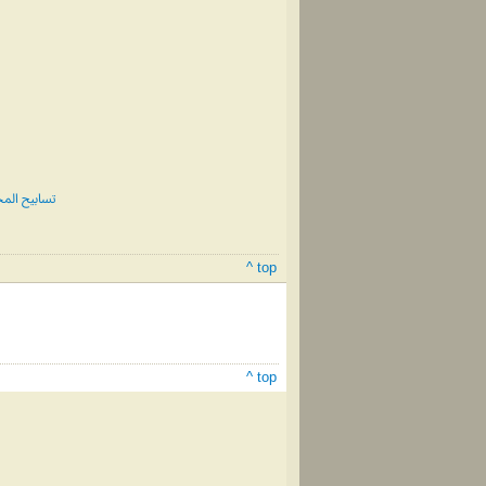
 الثالث #215
^ top
^ top