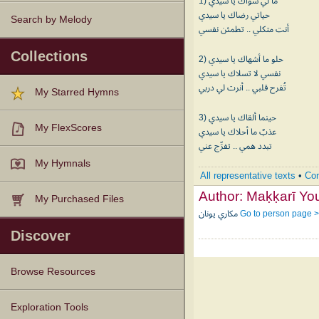
1) ما لي سواك يا سيدي
حياتي رضاك يا سيدي
Search by Melody
أنت متكلي .. تطمئن نفسي
Collections
2) حلو ما أشهاك يا سيدي
نفسي لا تسلاك يا سيدي
تُفرح قلبي .. أنرت لي دربي
My Starred Hymns
3) حينما ألقاك يا سيدي
My FlexScores
عذبٌ ما أحلاك يا سيدي
تبدد همي .. تفرِّج عني
My Hymnals
All representative texts
•
Com
Author:
My Purchased Files
مكاري يونان
Go to person page 
Discover
Browse Resources
Texts
Tunes
Instances
People
Hymnals
Exploration Tools