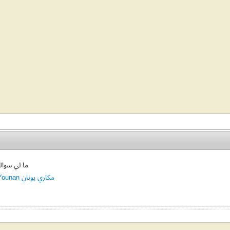
ك يا سيدي
Maḳḳarī Younan مكاري يونان