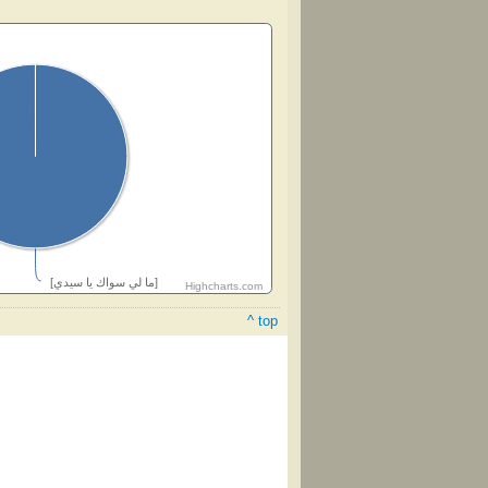
[ما لي سواك يا سيدي]
Highcharts.com
^ top