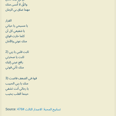
واثقٌ لا أُنسى منك
مهما ضاق بي الزمان
القرار
يا مسيحي يا حياتي
يا شفيعي كل آن
كلما خارت قواي
منك عوني والأمان
2) ثابت قلبي يا ربي
ثابت يا صخرتي
رافع عيني إليك
منك تأتي قوتي
3) قوة في الضعف فاضت
منك يا ربي الحبيب
يا رجائي أنت تشفي
حينما القلب يخيب
Source:
تسابيح المحبة: الاصدار الثالث #476