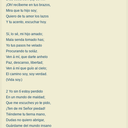
¡Oh! recíbeme en tus brazos,
Mira que tu hijo soy;
Quiero de tu amor los lazos
Y tu acento, escuchar hoy.
Sí, lo sé, mi hijo amado;
Mala senda tomado has;
Yo tus pasos he velado
Procurando tu soláz.
Ven á mí, que darte anhelo
Paz, descanso, libertad;
Ven á mí que guío al cielo;
El camino soy, soy verdad.
(Vida soy.)
2 Yo sin tí estoy perdido
En un mundo de maldad;
Que me escuches yo te pido,
¡Ten de mi Señor piedad!
Tiéndeme tu tierna mano,
Dudas no quiero abrigar,
Guárdame del mundo insano