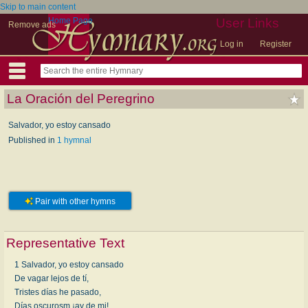
Skip to main content
Home Page
User Links
Remove ads
Log in
Register
La Oración del Peregrino
Salvador, yo estoy cansado
Published in
1 hymnal
Pair with other hymns
Representative Text
1 Salvador, yo estoy cansado
De vagar lejos de tí,
Tristes días he pasado,
Días oscurosm ¡ay de mi!