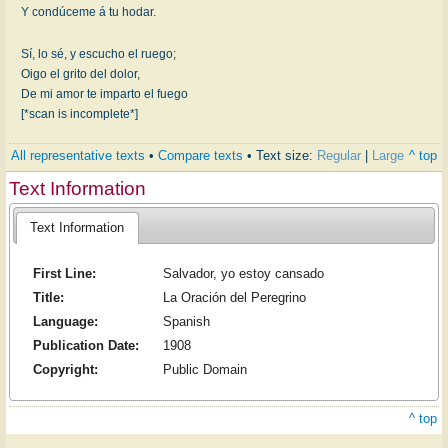
Y condúceme á tu hodar.
Sí, lo sé, y escucho el ruego;
Oigo el grito del dolor,
De mi amor te imparto el fuego
[*scan is incomplete*]
All representative texts
•
Compare texts
• Text size:
Regular
|
Large
^ top
Text Information
Text Information
First Line:
Salvador, yo estoy cansado
Title:
La Oración del Peregrino
Language:
Spanish
Publication Date:
1908
Copyright:
Public Domain
^ top