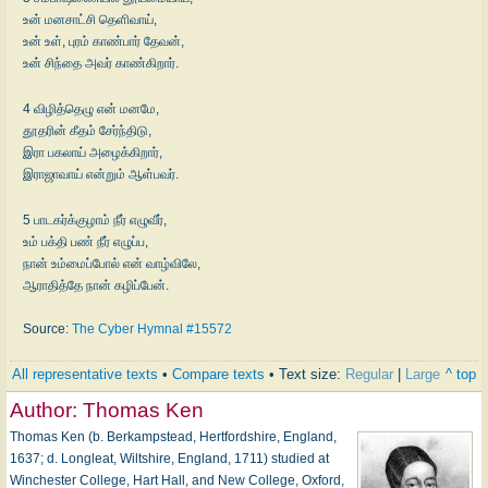
உன் மனசாட்சி தெளிவாய்,
உன் உள், புரம் காண்பார் தேவன்,
உன் சிந்தை அவர் காண்கிறார்.
4 விழித்தெழு என் மனமே,
தூதரின் கீதம் சேர்ந்திடு,
இரா பகலாய் அழைக்கிறார்,
இராஜாவாய் என்றும் ஆள்பவர்.
5 பாடகர்க்குழாம் நீர் எழுவீர்,
உம் பக்தி பண் நீர் எழுப்ப,
நான் உம்மைப்போல் என் வாழ்விலே,
ஆராதித்தே நான் கழிப்பேன்.
Source:
The Cyber Hymnal #15572
All representative texts
•
Compare texts
• Text size:
Regular
|
Large
^ top
Author:
Thomas Ken
Thomas Ken (b. Berkampstead, Hertfordshire, England,
1637; d. Longleat, Wiltshire, England, 1711) studied at
Winchester College, Hart Hall, and New College, Oxford,