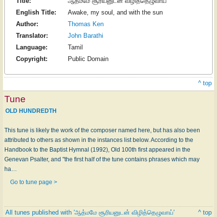
Title:
ஆத்மமே சூரியனுடன் விழித்தெழுவாய்
English Title:
Awake, my soul, and with the sun
Author:
Thomas Ken
Translator:
John Barathi
Language:
Tamil
Copyright:
Public Domain
^ top
Tune
OLD HUNDREDTH
This tune is likely the work of the composer named here, but has also been
attributed to others as shown in the instances list below. According to the
Handbook to the Baptist Hymnal (1992), Old 100th first appeared in the
Genevan Psalter, and "the first half of the tune contains phrases which may
ha…
Go to tune page >
All tunes published with 'ஆத்மமே சூரியனுடன் விழித்தெழுவாய்'
^ top