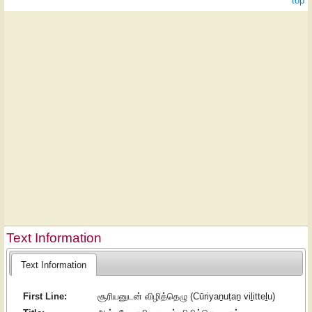
^ top
Text Information
Text Information
First Line:
சூரியனுடன் விழித்தெழு (Cūriyaṉuṭaṉ viḻitteḻu)