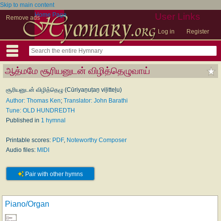
Skip to main content
Home Page
User Links
Remove ads
Log in
Register
ஆத்மமே சூரியனுடன் விழித்தெழுவாய்
சூரியனுடன் விழித்தெழு (Cūriyaṉuṭaṉ viḻitteḻu)
Author: Thomas Ken
;
Translator: John Barathi
Tune: OLD HUNDREDTH
Published in
1 hymnal
Printable scores:
PDF
,
Noteworthy Composer
Audio files:
MIDI
Pair with other hymns
Piano/Organ