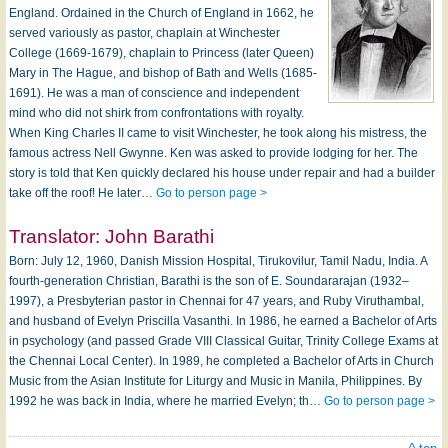
England. Ordained in the Church of England in 1662, he
served variously as pastor, chaplain at Winchester
College (1669-1679), chaplain to Princess (later Queen)
Mary in The Hague, and bishop of Bath and Wells (1685-
1691). He was a man of conscience and independent
mind who did not shirk from confrontations with royalty.
When King Charles II came to visit Winchester, he took along his mistress, the
famous actress Nell Gwynne. Ken was asked to provide lodging for her. The
story is told that Ken quickly declared his house under repair and had a builder
take off the roof! He later…
Go to person page >
Translator:
John Barathi
Born: Ju­ly 12, 1960, Dan­ish Mis­sion Hos­pi­tal, Ti­ru­ko­vi­lur, Ta­mil Na­du, In­dia. A
fourth-ge­ne­ra­tion Christ­ian, Ba­ra­thi is the son of E. Soun­da­ra­ra­jan (1932–
1997), a Pres­by­ter­ian pas­tor in Chen­nai for 47 years, and Ru­by Vi­ru­tham­bal,
and hus­band of Eve­lyn Pris­cil­la Va­san­thi. In 1986, he earned a Ba­che­lor of Arts
in psy­cho­lo­gy (and passed Grade VIII Class­ic­al Gui­tar, Tri­ni­ty Col­lege Ex­ams at
the Chen­nai Lo­cal Cen­ter). In 1989, he comp­let­ed a Ba­che­lor of Arts in Church
Mu­sic from the As­ian In­sti­tute for Li­tur­gy and Mu­sic in Ma­ni­la, Phil­ip­pines. By
1992 he was back in In­dia, where he mar­ried Ev­elyn; th…
Go to person page >