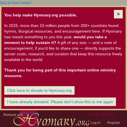
Skip to main content
You help make Hymnary.org possible.
In 2025, more than 10 million people from 200+ countries found
hymns, liturgical resources, and encouragement here. If Hymnary
has meant something to you this year,
would you take a
moment to help sustain it?
A gift of any size — and a note of
encouragement, if you'd like to share one — directly supports the
server costs, research, and curation that keep this resource freely
available to the world.
Thank you for being part of this important online ministry
resource.
Click here to donate to Hymnary.org
I have already donated. Please don't show this to me again
Home Page
User Links
Remove ads
Log in
Register