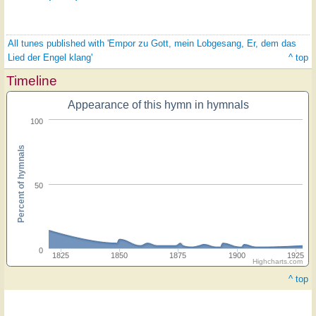
All tunes published with 'Empor zu Gott, mein Lobgesang, Er, dem das
Lied der Engel klang'
^ top
Timeline
Appearance of this hymn in hymnals
100
Percent of hymnals
50
0
1825
1850
1875
1900
1925
Highcharts.com
^ top