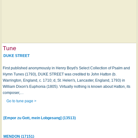
Tune
DUKE STREET
First published anonymously in Henry Boyd's Select Collection of Psalm and
Hymn Tunes (1793), DUKE STREET was credited to John Hatton (b.
Warrington, England, c. 1710; d, St. Helen's, Lancaster, England, 1793) in
William Dixon's Euphonia (1805). Virtually nothing is known about Hatton, its
composer,…
Go to tune page >
[Empor zu Gott, mein Lobgesang] (13513)
MENDON (17151)