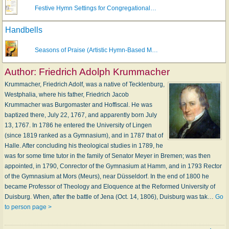
Festive Hymn Settings for Congregational…
Handbells
Seasons of Praise (Artistic Hymn-Based M…
Author:
Friedrich Adolph Krummacher
Krummacher, Friedrich Adolf, was a native of Tecklenburg,
Westphalia, where his father, Friedrich Jacob
Krummacher was Burgomaster and Hoffiscal. He was
baptized there, July 22, 1767, and apparently born July
13, 1767. In 1786 he entered the University of Lingen
(since 1819 ranked as a Gymnasium), and in 1787 that of
Halle. After concluding his theological studies in 1789, he
was for some time tutor in the family of Senator Meyer in Bremen; was then
appointed, in 1790, Conrector of the Gymnasium at Hamm, and in 1793 Rector
of the Gymnasium at Mors (Meurs), near Düsseldorf. In the end of 1800 he
became Professor of Theology and Eloquence at the Reformed University of
Duisburg. When, after the battle of Jena (Oct. 14, 1806), Duisburg was tak…
Go
to person page >