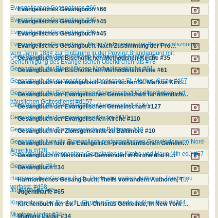
Evangelisches Gesangbuch #66
Evangelisches Gesangbuch #66
Evangelisches Gesangbuch #45
Evangelisches Gesangbuch #45
Evangelisches Gesangbuch #45
Evangelisches Gesangbuch #45
Evangelisches Gesangbuch. Nach Zustimmung der Provinszialsznode
Evangelisches Gesangbuch. Nach Zustimmung der Provinszialsznode vom Jahre 1884 zur Einfürung in der Provinz Brandenburg mit Genehmigung des Evangelischen Oberkirchenrats #78
vom Jahre 1884 zur Einfürung in der Provinz Brandenburg mit
Gesangbuch der Bischöflichen Methodisten-Kirche #35
Gesangbuch der Bischöflichen Methodisten-Kirche #35
Genehmigung des Evangelischen Oberkirchenrats #78
Gesangbuch der Bischöflichen Methodistenkirche #61
Gesangbuch der Bischöflichen Methodistenkirche #61
Gesangbuch der evangelisch-Lutherischen St. Markus Kirche #d67
Gesangbuch der evangelisch-Lutherischen St. Markus Kirche #d67
Gesangbuch der Evangelischen Gemeinschaft für öffentlichen und
Gesangbuch der Evangelischen Gemeinschaft für öffentlichen und häuslichen Gottesdienst #d157
häuslichen Gottesdienst #d157
Gesangbuch der Evangelischen Gemeinschaft #127
Gesangbuch der Evangelischen Gemeinschaft #127
Gesangbuch der Evangelischen Kirche #110
Gesangbuch der Evangelischen Kirche #110
Gesangbuch der Zionsgemeinde zu Baltimore #10
Gesangbuch der Zionsgemeinde zu Baltimore #10
Gesangbuch fuer die Evangelisch-protestantischen Gemeinden von Nord-
Gesangbuch fuer die Evangelisch-protestantischen Gemeinden von Nord-Amerika #d38
Amerika #d38
Gesangbuch in Mennoniten-Gemeinden in Kirche und Haus (4th ed.) #67
Gesangbuch in Mennoniten-Gemeinden in Kirche und Haus (4th ed.) #67
Gesangbuch #34
Gesangbuch #34
Harmonisches Gesang Buch, Theils von andern Authoren, Theils neu
Harmonisches Gesang Buch, Theils von andern Authoren, Theils neu verfasst. #d58
verfasst. #d58
Jugendharfe #65
Jugendharfe #65
Kirchenbuch der Ev.- Luth.-Christus Gemeinde, in New York #d164
Kirchenbuch der Ev.- Luth.-Christus Gemeinde, in New York #d164
Muntere Lieder #34
Muntere Lieder #34