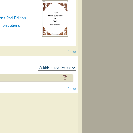
ons 2nd Edition
rmonizations
^ top
^ top