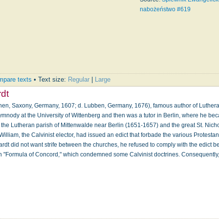
nabożeństwo #619
pare texts
• Text size:
Regular
|
Large
dt
chen, Saxony, Germany, 1607; d. Lubben, Germany, 1676), famous author of Luther
mnody at the University of Wittenberg and then was a tutor in Berlin, where he be
the Lutheran parish of Mittenwalde near Berlin (1651-1657) and the great St. Nich
illiam, the Calvinist elector, had issued an edict that forbade the various Protestan
ardt did not want strife between the churches, he refused to comply with the edict 
an "Formula of Concord," which con­demned some Calvinist doctrines. Consequently