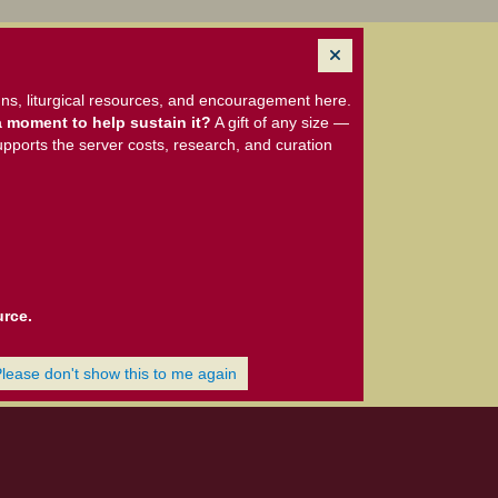
ns, liturgical resources, and encouragement here.
 moment to help sustain it?
A gift of any size —
upports the server costs, research, and curation
urce.
Please don't show this to me again