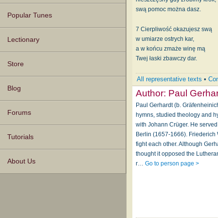
swą pomoc można dasz.
Popular Tunes
7 Cierpliwość okazujesz swą
w umiarze ostrych kar,
Lectionary
a w końcu zmaże winę mą
Twej łaski zbawczy dar.
Store
All representative texts
•
Com
Blog
Author:
Paul Gerhar
Paul Gerhardt (b. Gräfenheini
Forums
hymns, studied theology and hy
with Johann Crüger. He served 
Berlin (1657-1666). Friederich W
Tutorials
fight each other. Although Gerh
thought it opposed the Luther
About Us
r…
Go to person page >