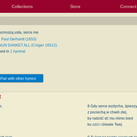
Collections
Store
Connect
My Purchased Files
My Starred Hymns
Instances
Hymnals
People
My FlexScores
Tunes
Texts
My Hymnals
Face
X (Tw
Volu
For
Bl
a
wznoszą usta, serce me
: Paul Gerhardt (1653)
 NUN DANKET ALL (Crüger 16512)
hed in
1 hymnal
Pair with other hymns
t
e,
8 Gdy serce wzdycha, śpiesz
z pociechą w chwili złej,
by radość dć mu mimo bied
ku czci i chwale Twej.