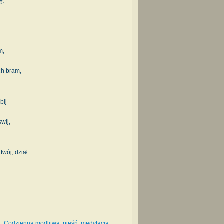
ę,
m,
ch bram,
bij
wij,
twój, dział
: Codzienna modlitwa, pieśń, medytacja,