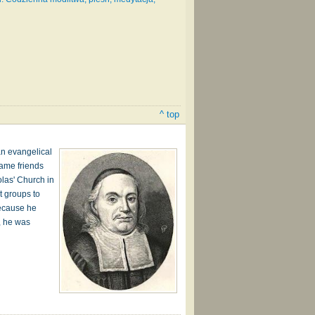
^ top
an evangelical
came friends
olas' Church in
t groups to
because he
, he was