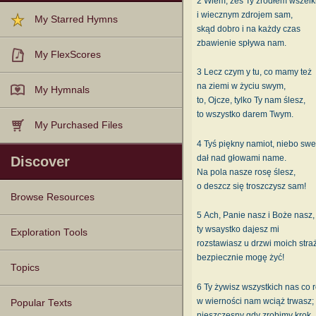
2 Wiem, żeś Ty źródłem wszelk
i wiecznym zdrojem sam,
My Starred Hymns
skąd dobro i na każdy czas
zbawienie spływa nam.
My FlexScores
3 Lecz czym y tu, co mamy też
na ziemi w życiu swym,
My Hymnals
to, Ojcze, tylko Ty nam ślesz,
to wszystko darem Twym.
My Purchased Files
4 Tyś piękny namiot, niebo swe
dał nad głowami name.
Discover
Na pola nasze rosę ślesz,
o deszcz się troszczysz sam!
Browse Resources
5 Ach, Panie nasz i Boże nasz,
ty wsaystko dajesz mi
Texts
Tunes
Instances
People
Hymnals
Exploration Tools
rozstawiasz u drzwi moich straż
bezpiecznie mogę żyć!
Topics
6 Ty żywisz wszystkich nas co r
w wierności nam wciąż trwasz;
Popular Texts
nieszczęsny gdy zrobimy krok,