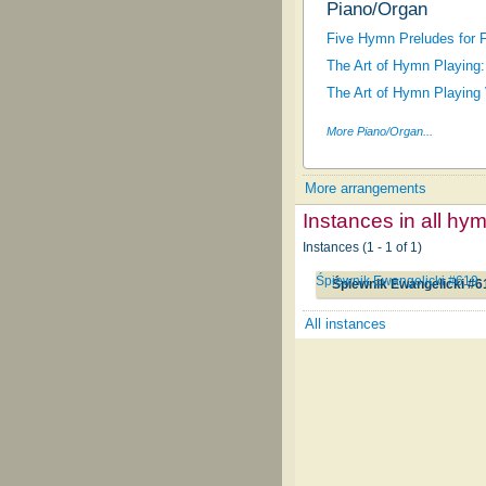
Piano/Organ
Five Hymn Preludes for F
The Art of Hymn Playing:
The Art of Hymn Playing 
More Piano/Organ...
More arrangements
Instances in all hy
Instances (1 - 1 of 1)
Śpiewnik Ewangelicki #619
Śpiewnik Ewangelicki #6
All instances