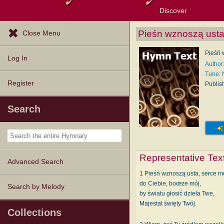
Discover
Browse Resources
Exploration Tools
Popular Tunes
Popular Texts
Lectionary
Topics
Pieśn wznoszą ust
Close Menu
Pieśń 
Log In
Author
Tune:
Register
Publis
Search
Representative Tex
Advanced Search
1 Pieśń wznoszą usta, serce m
do Ciebie, boœze mój,
Search by Melody
by światu głosić dzieła Twe,
Majestat święty Twój.
Collections